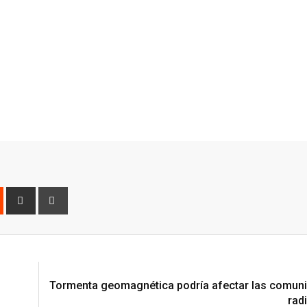
est
Reddit
Share
Print
via
Email
Tormenta geomagnética podría afectar las comun
radi