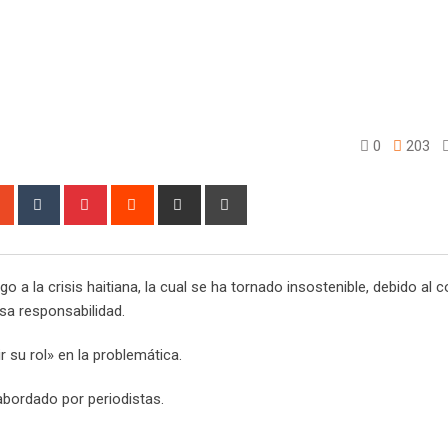
0
203
sapp
StumbleUpon
Tumblr
Pinterest
Reddit
Share
Print
via
Email
o a la crisis haitiana, la cual se ha tornado insostenible, debido al c
sa responsabilidad.
 su rol» en la problemática.
bordado por periodistas.