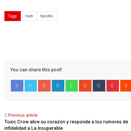
Tags:
Haiti
hipolito
You can share this post!
Google+
LinkedIn
Whatsapp
StumbleUpon
Tumblr
Pinter
Facebook
Twitter
Previous article
Toxic Crow abre su corazón y responde a los rumores de
infidelidad a La Insuperable