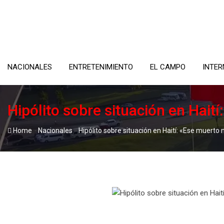
Skip
to
content
NACIONALES
ENTRETENIMIENTO
EL CAMPO
INTER
Hipólito sobre situación en Hai
-
-
Home
Nacionales
Hipólito sobre situación en Haití: «Ese muert