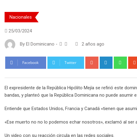
Nacionales
25/03/2024
By
El Dominicano
-
2 años ago
Google+
LinkedIn
What
Facebook
Twitter
El expresidente de la República Hipólito Mejía se refirió este doming
bandas, y planteó que la República Dominicana no puede asumir e
Entiende que Estados Unidos, Francia y Canadá «tienen que asumir
«Ese muerto no no lo podemos echar nosotros», exclamó al ser a
Un video con su reacción circula en las redes sociales.