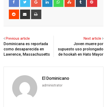
Google+
LinkedIn
Whatsapp
StumbleUpon
Tumblr
Pinter
Reddit
Share
Print
via
Email
Previous article
Next article
Dominicana es reportada
Joven muere por
como desaparecida en
supuesto uso prolongado
Lawrence, Massachusetts
de hookah en Hato Mayor
El Dominicano
administrator