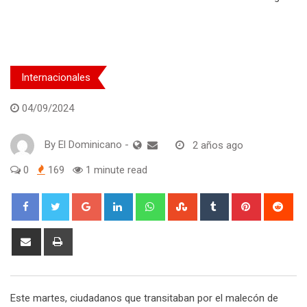
Internacionales
04/09/2024
By
El Dominicano
-
2 años ago
0
169
1 minute read
Google+
LinkedIn
Whatsapp
StumbleUpon
Tumblr
Pinterest
Red
Share
Print
via
Email
Este martes, ciudadanos que transitaban por el malecón de