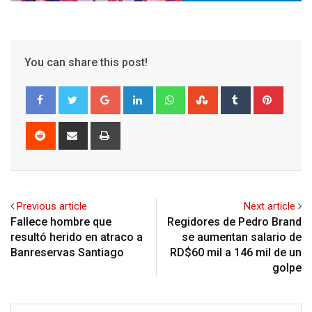
You can share this post!
Google+
LinkedIn
Whatsapp
StumbleUpon
Tumblr
Pinter
Reddit
Share
Print
via
Email
Previous article
Next article
Fallece hombre que
Regidores de Pedro Brand
resultó herido en atraco a
se aumentan salario de
Banreservas Santiago
RD$60 mil a 146 mil de un
golpe