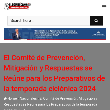
Skip
to
content
El Comité de Prevención,
Mitigación y Respuestas se
Reúne para los Preparativos de
la temporada ciclónica 2024
-
-
Home
Nacionales
El Comité de Prevención, Mitigación y
Respuestas se Reúne para los Preparativos de la temporada