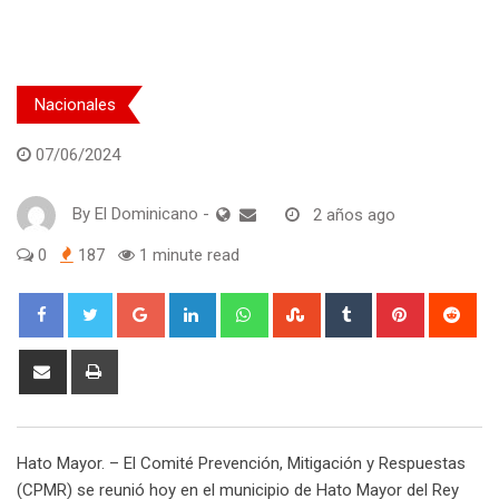
Nacionales
07/06/2024
By
El Dominicano
-
2 años ago
0
187
1 minute read
Google+
LinkedIn
Whatsapp
StumbleUpon
Tumblr
Pinterest
Red
Share
Print
via
Email
Hato Mayor. – El Comité Prevención, Mitigación y Respuestas
(CPMR) se reunió hoy en el municipio de Hato Mayor del Rey