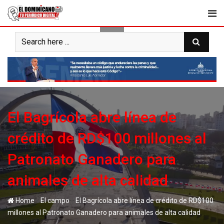
Skip
to
content
El Bagrícola abre línea de
crédito de RD$100 millones al
Patronato Ganadero para
animales de alta calidad
-
-
Home
El campo
El Bagrícola abre línea de crédito de RD$100
millones al Patronato Ganadero para animales de alta calidad