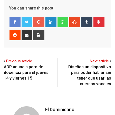
You can share this post!
Google+
LinkedIn
Whatsapp
StumbleUpon
Tumblr
Pinter
Reddit
Share
Print
via
Email
Previous article
Next article
ADP anuncia paro de
Diseñan un dispositivo
docencia para el jueves
para poder hablar sin
14 y viernes 15
tener que usar las
cuerdas vocales
El Dominicano