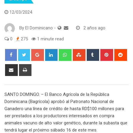
12/03/2024
By
El Dominicano
-
2 años ago
0
275
1 minute read
Google+
LinkedIn
Whatsapp
StumbleUpon
Tumblr
Pinterest
Red
Share
Print
via
Email
SANTO DOMINGO. – El Banco Agrícola de la República
Dominicana (Bagrícola) aprobó al Patronato Nacional de
Ganadero una línea de crédito de hasta RD$100 millones para
ser prestados a los productores interesados en compra
animales vacuno de alto valor genético, durante la subasta que
tendrá lugar el próximo sábado 16 de este mes.