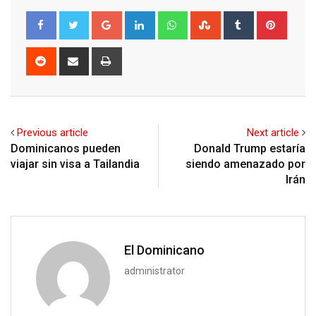
Google+
LinkedIn
Whatsapp
StumbleUpon
Tumblr
Pinter
Reddit
Share
Print
via
Email
Previous article
Next article
Dominicanos pueden
Donald Trump estaría
viajar sin visa a Tailandia
siendo amenazado por
Irán
El Dominicano
administrator