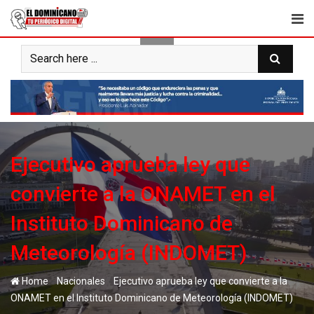
Skip
to
content
Ejecutivo aprueba ley que
convierte a la ONAMET en el
Instituto Dominicano de
Meteorología (INDOMET)
-
-
Home
Nacionales
Ejecutivo aprueba ley que convierte a la
ONAMET en el Instituto Dominicano de Meteorología (INDOMET)