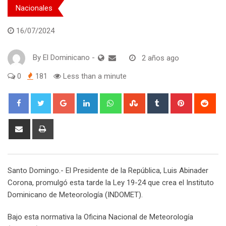
Nacionales
16/07/2024
By
El Dominicano
-
2 años ago
0
181
Less than a minute
Google+
LinkedIn
Whatsapp
StumbleUpon
Tumblr
Pinterest
Red
Share
Print
via
Email
Santo Domingo.- El Presidente de la República, Luis Abinader
Corona, promulgó esta tarde la Ley 19-24 que crea el Instituto
Dominicano de Meteorología (INDOMET).
Bajo esta normativa la Oficina Nacional de Meteorología