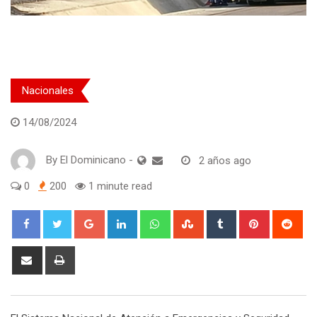
Nacionales
14/08/2024
By
El Dominicano
-
2 años ago
0
200
1 minute read
Google+
LinkedIn
Whatsapp
StumbleUpon
Tumblr
Pinterest
Red
Share
Print
via
Email