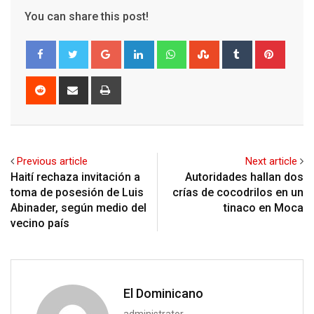
You can share this post!
Google+
LinkedIn
Whatsapp
StumbleUpon
Tumblr
Pinter
Reddit
Share
Print
via
Email
Previous article
Next article
Haití rechaza invitación a
Autoridades hallan dos
toma de posesión de Luis
crías de cocodrilos en un
Abinader, según medio del
tinaco en Moca
vecino país
El Dominicano