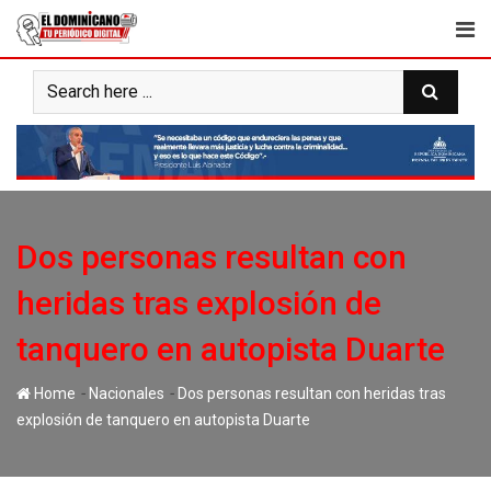
Skip
to
content
Dos personas resultan con
heridas tras explosión de
tanquero en autopista Duarte
-
-
Home
Nacionales
Dos personas resultan con heridas tras
explosión de tanquero en autopista Duarte