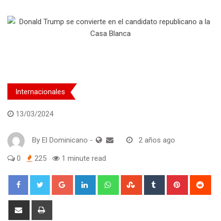
Internacionales
13/03/2024
By
El Dominicano
-
2 años ago
0
225
1 minute read
Google+
LinkedIn
Whatsapp
StumbleUpon
Tumblr
Pinterest
Red
Share
Print
via