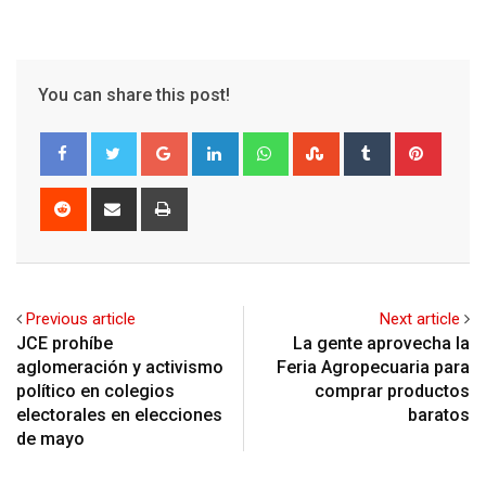
You can share this post!
Google+
LinkedIn
Whatsapp
StumbleUpon
Tumblr
Pinter
Reddit
Share
Print
via
Email
Previous article
Next article
JCE prohíbe
La gente aprovecha la
aglomeración y activismo
Feria Agropecuaria para
político en colegios
comprar productos
electorales en elecciones
baratos
de mayo