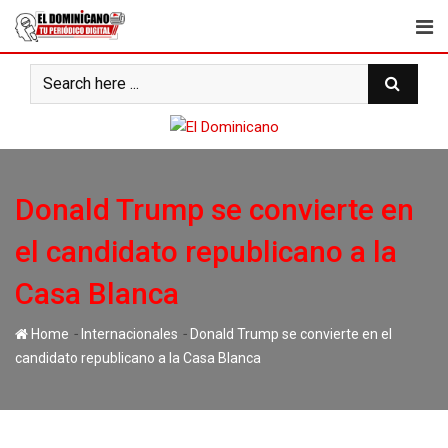
Skip
to
content
Donald Trump se convierte en
el candidato republicano a la
Casa Blanca
-
-
Home
Internacionales
Donald Trump se convierte en el
candidato republicano a la Casa Blanca