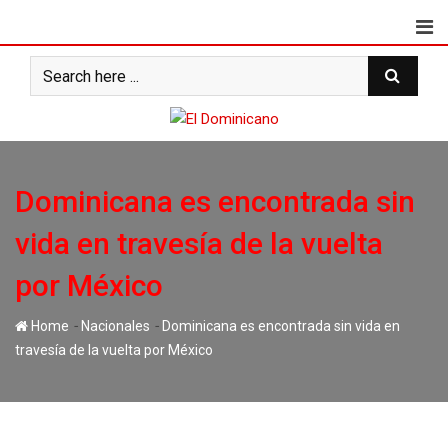
Skip
to
content
Dominicana es encontrada sin
vida en travesía de la vuelta
por México
-
-
Home
Nacionales
Dominicana es encontrada sin vida en
travesía de la vuelta por México