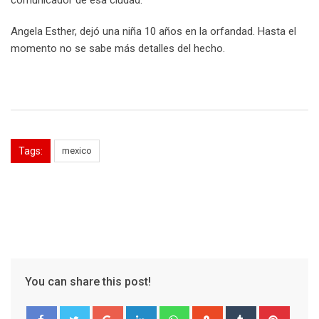
comunicador de esa ciudad.
Angela Esther, dejó una niña 10 años en la orfandad. Hasta el
momento no se sabe más detalles del hecho.
Tags:
mexico
You can share this post!
Google+
LinkedIn
Whatsapp
StumbleUpon
Tumblr
Pinter