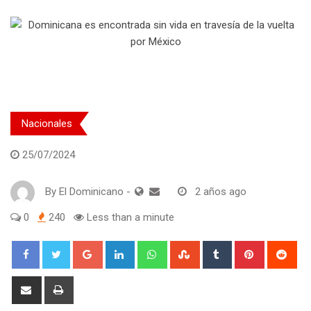
Nacionales
25/07/2024
By
El Dominicano
-
2 años ago
0
240
Less than a minute
Google+
LinkedIn
Whatsapp
StumbleUpon
Tumblr
Pinterest
Red
Share
Print
via