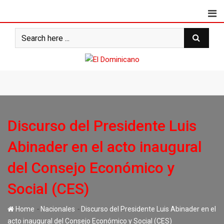
Skip
to
content
Discurso del Presidente Luis
Abinader en el acto inaugural
del Consejo Económico y
Social (CES)
-
-
Home
Nacionales
Discurso del Presidente Luis Abinader en el
acto inaugural del Consejo Económico y Social (CES)