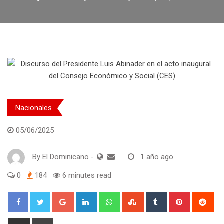
Nacionales
05/06/2025
By
El Dominicano
-
1 año ago
0
184
6 minutes read
Google+
LinkedIn
Whatsapp
StumbleUpon
Tumblr
Pinterest
Red
Share
Print