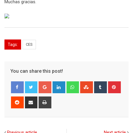
Muchas gracias.
Tags:
CES
You can share this post!
Google+
LinkedIn
Whatsapp
StumbleUpon
Tumblr
Pinter
Reddit
Share
Print
via
Email
Previous article
Next article