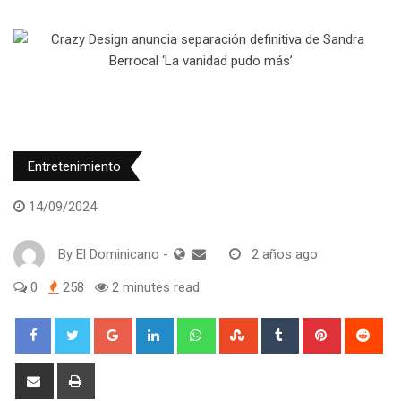
Entretenimiento
14/09/2024
By
El Dominicano
-
2 años ago
0
258
2 minutes read
Google+
LinkedIn
Whatsapp
StumbleUpon
Tumblr
Pinterest
Red
Share
Print
via