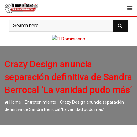
Skip
to
content
Crazy Design anuncia
separación definitiva de Sandra
Berrocal ‘La vanidad pudo más’
-
-
Home
Entretenimiento
Crazy Design anuncia separación
definitiva de Sandra Berrocal ‘La vanidad pudo más’