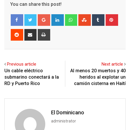
You can share this post!
Google+
LinkedIn
Whatsapp
StumbleUpon
Tumblr
Pinter
Reddit
Share
Print
via
Email
Previous article
Next article
Un cable eléctrico
Al menos 20 muertos y 40
submarino conectará a la
heridos al explotar un
RD y Puerto Rico
camión cisterna en Haití
El Dominicano
administrator