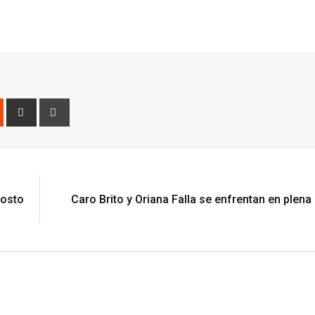
est
Reddit
Share
Print
via
Email
gosto
Caro Brito y Oriana Falla se enfrentan en plena