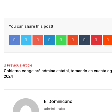
You can share this post!
Google+
LinkedIn
Whatsapp
StumbleUpon
Tumblr
Pinter
Facebook
Twitter
Previous article
Gobierno congelará nómina estatal, tomando en cuenta a
2024
El Dominicano
administrator