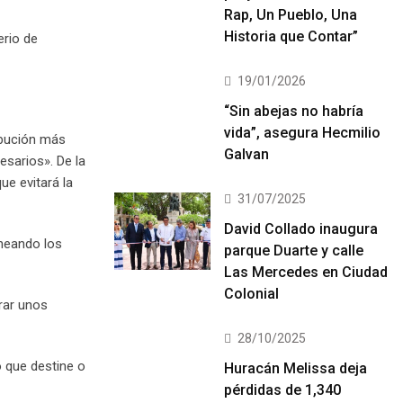
Rap, Un Pueblo, Una
Historia que Contar”
erio de
19/01/2026
“Sin abejas no habría
vida”, asegura Hecmilio
ribución más
Galvan
esarios». De la
ue evitará la
31/07/2025
David Collado inaugura
ineando los
parque Duarte y calle
Las Mercedes en Ciudad
Colonial
rar unos
28/10/2025
o que destine o
Huracán Melissa deja
pérdidas de 1,340