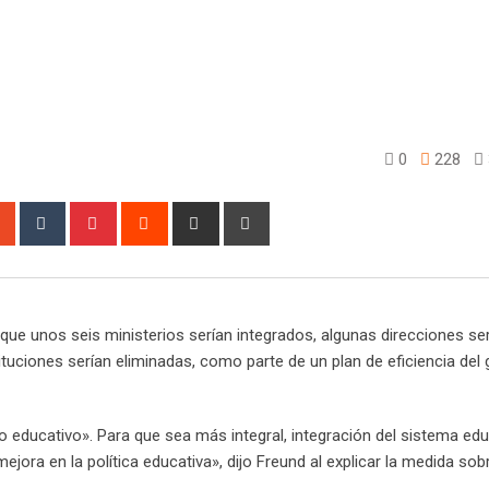
0
228
sapp
StumbleUpon
Tumblr
Pinterest
Reddit
Share
Print
via
Email
ue unos seis ministerios serían integrados, algunas direcciones se
ituciones serían eliminadas, como parte de un plan de eficiencia del 
to educativo». Para que sea más integral, integración del sistema ed
ejora en la política educativa», dijo Freund al explicar la medida sob