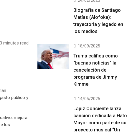
24/02/2025
Biografía de Santiago
Matías (Alofoke):
trayectoria y legado en
los medios
3 minutes read
18/09/2025
Trump califica como
“buenas noticias” la
cancelación de
programa de Jimmy
Kimmel
rían
gasto público y
14/05/2025
Lápiz Conciente lanza
canción dedicada a Hato
ucativo; mejora
Mayor como parte de su
re los
proyecto musical “Un