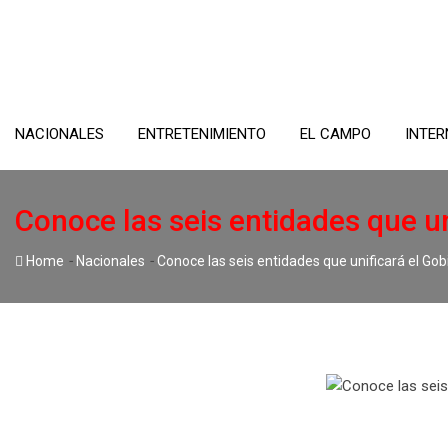
Skip
to
content
NACIONALES
ENTRETENIMIENTO
EL CAMPO
INTER
Conoce las seis entidades que un
-
-
Home
Nacionales
Conoce las seis entidades que unificará el Gob