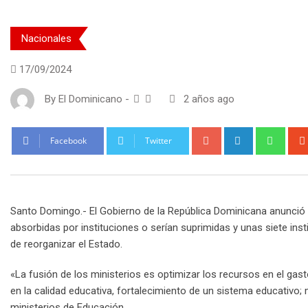
Nacionales
17/09/2024
By
El Dominicano
-
2 años ago
Google+
LinkedIn
What
Facebook
Twitter
Santo Domingo.- El Gobierno de la República Dominicana anunció q
absorbidas por instituciones o serían suprimidas y unas siete inst
de reorganizar el Estado.
«La fusión de los ministerios es optimizar los recursos en el gas
en la calidad educativa, fortalecimiento de un sistema educativo; m
ministerios de Educación.