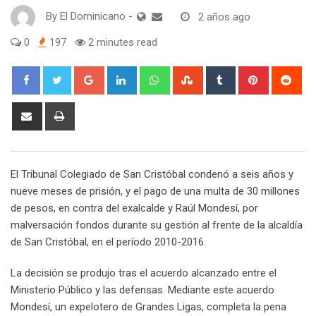
By
El Dominicano
-
2 años ago
0
197
2 minutes read
Google+
LinkedIn
Whatsapp
StumbleUpon
Tumblr
Pinterest
Red
Share
Print
via
Email
El Tribunal Colegiado de San Cristóbal condenó a seis años y
nueve meses de prisión, y el pago de una multa de 30 millones
de pesos, en contra del exalcalde y Raúl Mondesí, por
malversación fondos durante su gestión al frente de la alcaldía
de San Cristóbal, en el período 2010-2016.
La decisión se produjo tras el acuerdo alcanzado entre el
Ministerio Público y las defensas. Mediante este acuerdo
Mondesí, un expelotero de Grandes Ligas, completa la pena