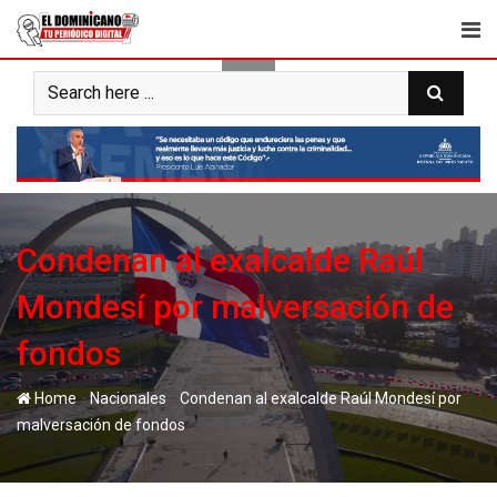
Skip
to
content
Condenan al exalcalde Raúl
Mondesí por malversación de
fondos
-
-
Home
Nacionales
Condenan al exalcalde Raúl Mondesí por
malversación de fondos