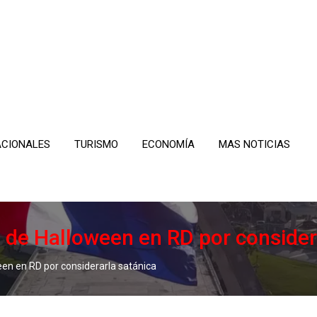
ACIONALES
TURISMO
ECONOMÍA
MAS NOTICIAS
 de Halloween en RD por consider
en en RD por considerarla satánica