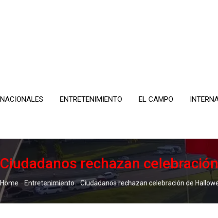
Skip
to
content
NACIONALES
ENTRETENIMIENTO
EL CAMPO
INTERN
Ciudadanos rechazan celebración
-
-
Home
Entretenimiento
Ciudadanos rechazan celebración de Hallowe