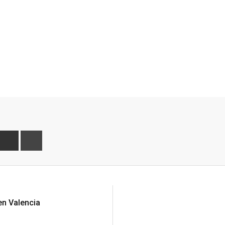
eddit
Share
Print
via
Email
en Valencia