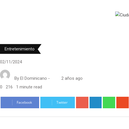
Entretenimiento
02/11/2024
By
El Dominicano
-
2 años ago
0
216
1 minute read
Google+
LinkedIn
Whatsa
Facebook
Twitter