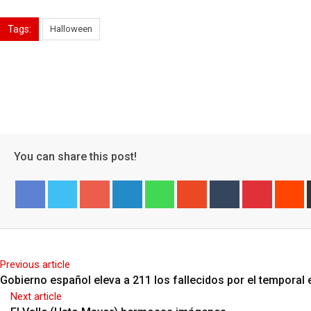
Tags:
Halloween
You can share this post!
Google+
LinkedIn
Whatsapp
StumbleUpon
Tumblr
Pinterest
R
Facebook
Twitter
Previous article
Gobierno español eleva a 211 los fallecidos por el temporal 
Next article