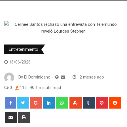
Entretenimiento
16/06/2026
By
El Dominicano
-
2 meses ago
0
119
1 minute read
Google+
LinkedIn
Whatsapp
StumbleUpon
Tumblr
Pinterest
Red
Share
Print
via