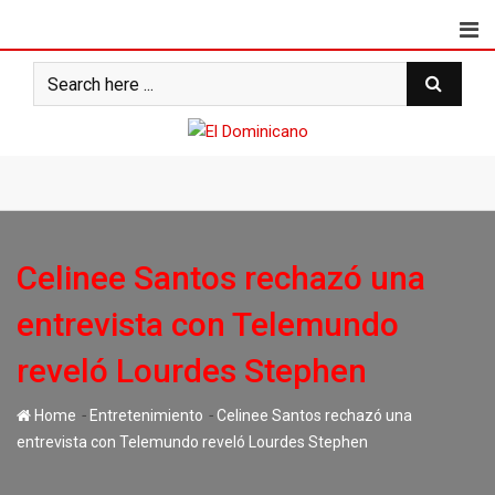
Skip
to
content
Celinee Santos rechazó una
entrevista con Telemundo
reveló Lourdes Stephen
-
-
Home
Entretenimiento
Celinee Santos rechazó una
entrevista con Telemundo reveló Lourdes Stephen