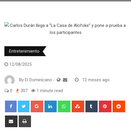
Entretenimiento
12/08/2025
By
El Dominicano
-
12 meses ago
0
307
1 minute read
Google+
LinkedIn
Whatsapp
StumbleUpon
Tumblr
Pinterest
Red
Share
Print
via