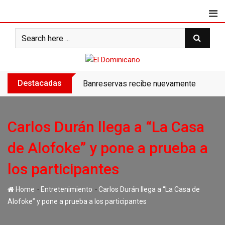
Skip
to
content
Destacadas
Banreservas recibe nuevamente la máxim
Carlos Durán llega a “La Casa
de Alofoke” y pone a prueba a
los participantes
-
-
Home
Entretenimiento
Carlos Durán llega a “La Casa de
Alofoke” y pone a prueba a los participantes