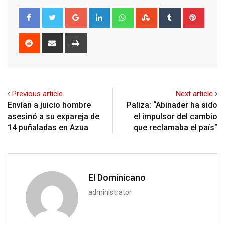
Google+
LinkedIn
Whatsapp
StumbleUpon
Tumblr
Pinter
Reddit
Share
Print
via
Email
Previous article
Next article
Envían a juicio hombre
Paliza: “Abinader ha sido
asesinó a su expareja de
el impulsor del cambio
14 puñaladas en Azua
que reclamaba el país”
El Dominicano
administrator