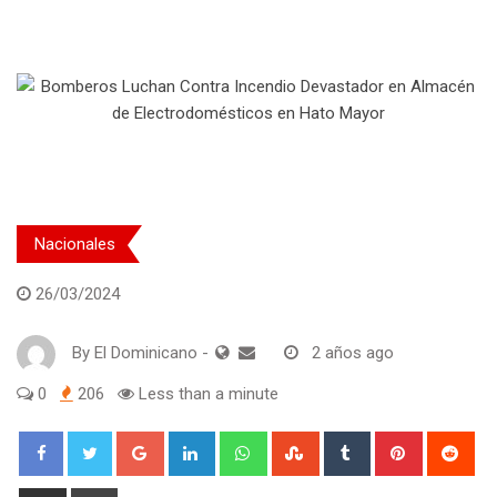
Nacionales
26/03/2024
By
El Dominicano
-
2 años ago
0
206
Less than a minute
Google+
LinkedIn
Whatsapp
StumbleUpon
Tumblr
Pinterest
Red