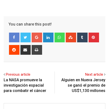
You can share this post!
Google+
LinkedIn
Whatsapp
StumbleUpon
Tumblr
Pinter
Reddit
Share
Print
via
Email
Previous article
Next article
La NASA promueve la
Alguien en Nueva Jersey
investigación espacial
se ganó el premio de
para combatir el cáncer
US$1,130 millones