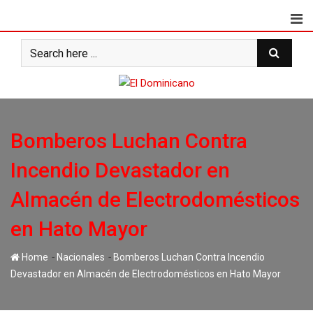
Skip
to
content
Bomberos Luchan Contra
Incendio Devastador en
Almacén de Electrodomésticos
en Hato Mayor
-
-
Home
Nacionales
Bomberos Luchan Contra Incendio
Devastador en Almacén de Electrodomésticos en Hato Mayor