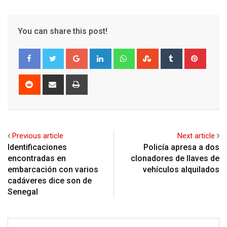
You can share this post!
Google+
LinkedIn
Whatsapp
StumbleUpon
Tumblr
Pinter
Reddit
Share
Print
via
Email
Previous article
Next article
Identificaciones
Policía apresa a dos
encontradas en
clonadores de llaves de
embarcación con varios
vehículos alquilados
cadáveres dice son de
Senegal