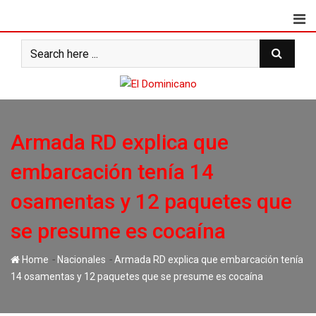
Skip
to
content
Armada RD explica que
embarcación tenía 14
osamentas y 12 paquetes que
se presume es cocaína
-
-
Home
Nacionales
Armada RD explica que embarcación tenía
14 osamentas y 12 paquetes que se presume es cocaína