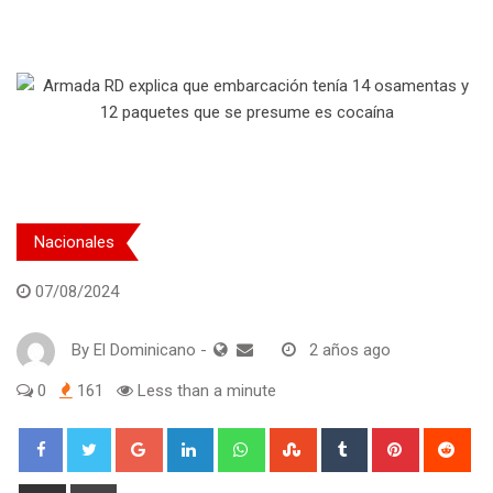
Nacionales
07/08/2024
By
El Dominicano
-
2 años ago
0
161
Less than a minute
Google+
LinkedIn
Whatsapp
StumbleUpon
Tumblr
Pinterest
Red