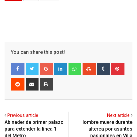
You can share this post!
Google+
LinkedIn
Whatsapp
StumbleUpon
Tumblr
Pinter
Reddit
Share
Print
via
Email
Previous article
Next article
Abinader da primer palazo
Hombre muere durante
para extender la línea 1
alterca por asuntos
del Metro
pasionales en Villa