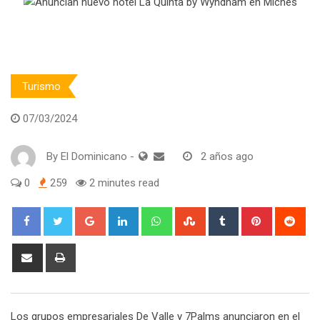
Turismo
07/03/2024
By
El Dominicano
-
2 años ago
0
259
2 minutes read
Google+
LinkedIn
Whatsapp
StumbleUpon
Tumblr
Pinterest
Red
Share
Print
via
Email
Los grupos empresariales De Valle y 7Palms anunciaron en el