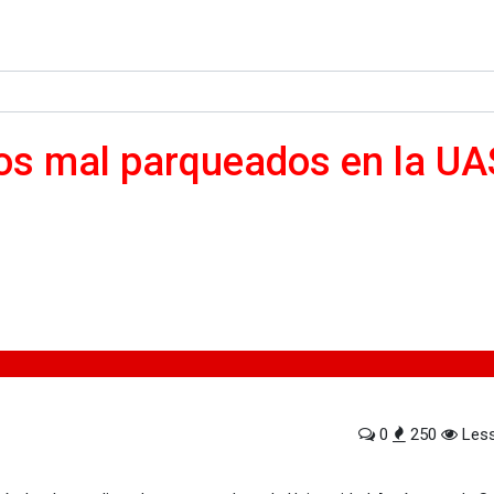
os mal parqueados en la U
dos en la UASD
0
250
Less