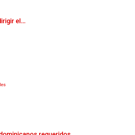
rigir el…
les
s dominicanos requeridos…