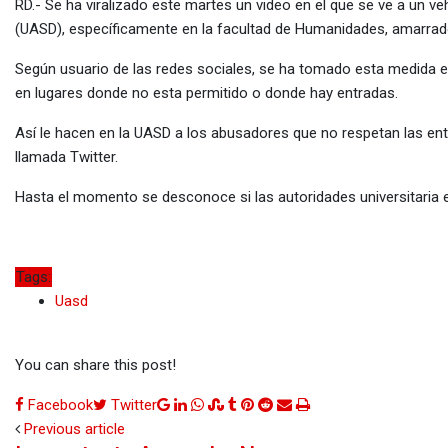
via
RD.- Se ha viralizado este martes un video en el que se ve a un
Email
(UASD), específicamente en la facultad de Humanidades, amarra
Según usuario de las redes sociales, se ha tomado esta medida en
en lugares donde no esta permitido o donde hay entradas.
Así le hacen en la UASD a los abusadores que no respetan las ent
llamada Twitter.
Hasta el momento se desconoce si las autoridades universitaria es
Tags:
Uasd
You can share this post!
Google+
LinkedIn
Whatsapp
StumbleUpon
Tumblr
Pinterest
Reddit
Share
Print
Facebook
Twitter
via
Previous article