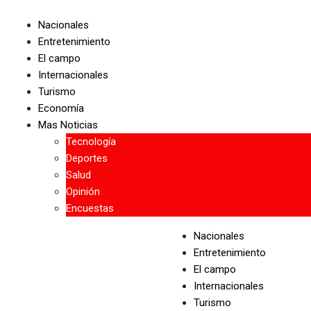
Skip
to
Nacionales
content
Entretenimiento
El campo
Internacionales
Turismo
Economía
Mas Noticias
Tecnología
Deportes
Salud
Opinión
Encuestas
Nacionales
Entretenimiento
El campo
Internacionales
Turismo