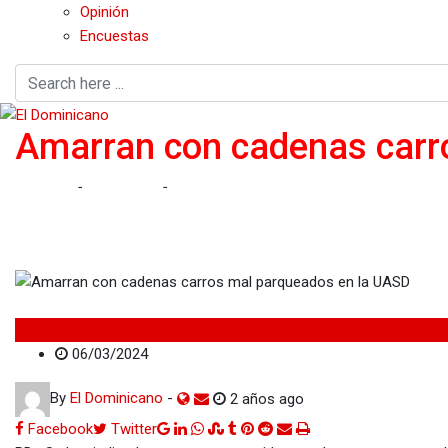
Opinión
Encuestas
Amarran con cadenas carr
Home
-
Nacionales
-
Amarran con cadenas carros mal parquea
Nacionales
06/03/2024
By
El Dominicano
-
2 años ago
Google+
LinkedIn
Whatsapp
StumbleUpon
Tumblr
Pinterest
Reddit
Share
Print
Facebook
Twitter