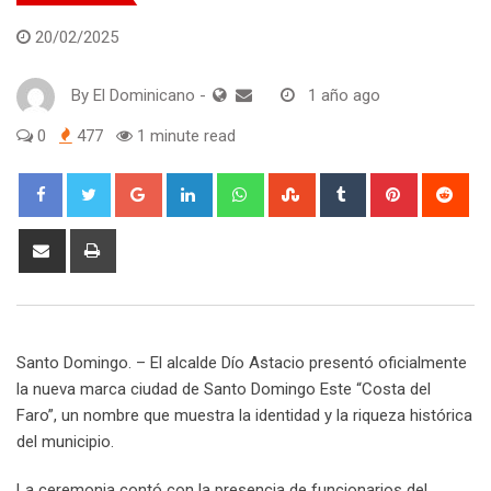
20/02/2025
By
El Dominicano
-
1 año ago
0
477
1 minute read
Google+
LinkedIn
Whatsapp
StumbleUpon
Tumblr
Pinterest
Red
Share
Print
via
Email
Santo Domingo. – El alcalde Dío Astacio presentó oficialmente
la nueva marca ciudad de Santo Domingo Este “Costa del
Faro”, un nombre que muestra la identidad y la riqueza histórica
del municipio.
La ceremonia contó con la presencia de funcionarios del