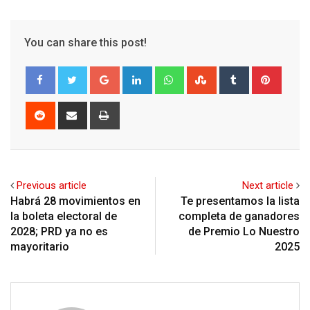
You can share this post!
Google+
LinkedIn
Whatsapp
StumbleUpon
Tumblr
Pinter
Reddit
Share
Print
via
Email
Previous article
Next article
Habrá 28 movimientos en
Te presentamos la lista
la boleta electoral de
completa de ganadores
2028; PRD ya no es
de Premio Lo Nuestro
mayoritario
2025