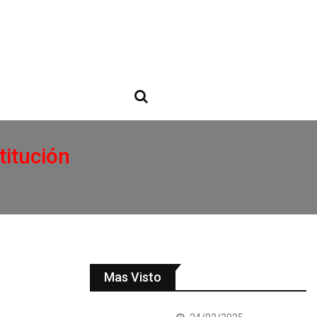
titución
Mas Visto