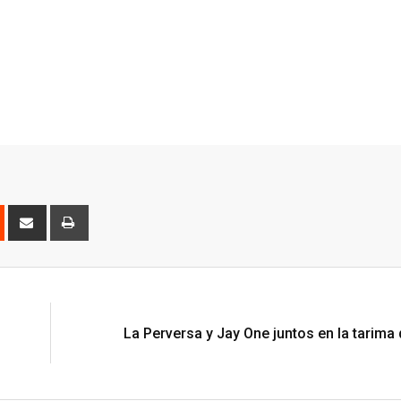
est
Reddit
Share
Print
via
Email
La Perversa y Jay One juntos en la tarima 