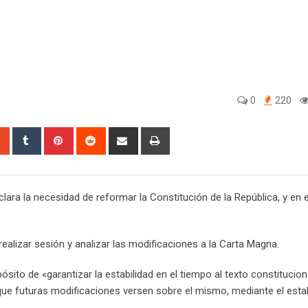
0
220
sapp
StumbleUpon
Tumblr
Pinterest
Reddit
Share
Print
via
Email
lara la necesidad de reformar la Constitución de la República, y e
ealizar sesión y analizar las modificaciones a la Carta Magna.
pósito de «garantizar la estabilidad en el tiempo al texto constitucio
r que futuras modificaciones versen sobre el mismo, mediante el est