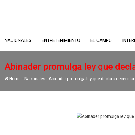
Skip
to
content
NACIONALES
ENTRETENIMIENTO
EL CAMPO
INTER
Abinader promulga ley que decla
-
-
Home
Nacionales
Abinader promulga ley que declara necesidad