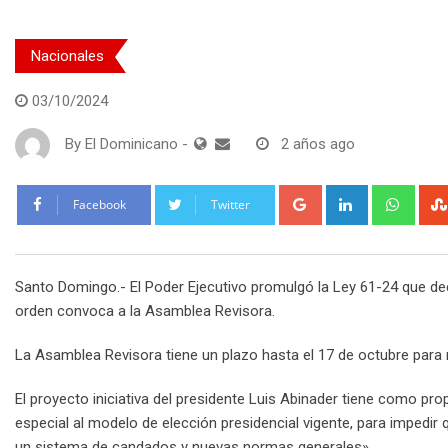
Nacionales
03/10/2024
By
El Dominicano
-
2 años ago
Google+
LinkedIn
What
Facebook
Twitter
Santo Domingo.- El Poder Ejecutivo promulgó la Ley 61-24 que dec
orden convoca a la Asamblea Revisora.
La Asamblea Revisora tiene un plazo hasta el 17 de octubre para r
El proyecto iniciativa del presidente Luis Abinader tiene como pro
especial al modelo de elección presidencial vigente, para impedi
un sistema de candados y nuevas normas generales».