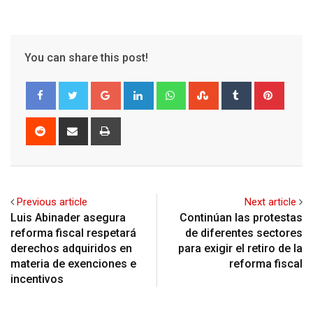
You can share this post!
Google+
LinkedIn
Whatsapp
StumbleUpon
Tumblr
Pinter
Reddit
Share
Print
via
Email
Previous article
Next article
Luis Abinader asegura
Continúan las protestas
reforma fiscal respetará
de diferentes sectores
derechos adquiridos en
para exigir el retiro de la
materia de exenciones e
reforma fiscal
incentivos