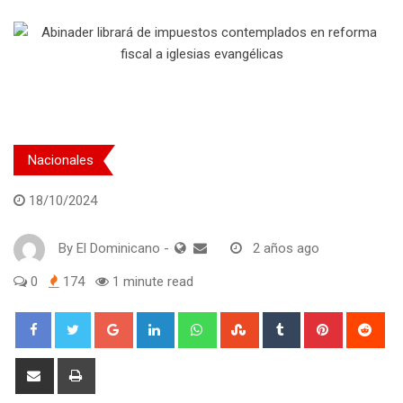
Nacionales
18/10/2024
By
El Dominicano
-
2 años ago
0
174
1 minute read
Google+
LinkedIn
Whatsapp
StumbleUpon
Tumblr
Pinterest
Red
Share
Print
via