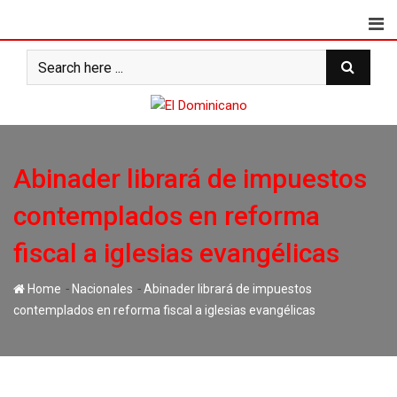
Skip
to
content
Abinader librará de impuestos
contemplados en reforma
fiscal a iglesias evangélicas
-
-
Home
Nacionales
Abinader librará de impuestos
contemplados en reforma fiscal a iglesias evangélicas