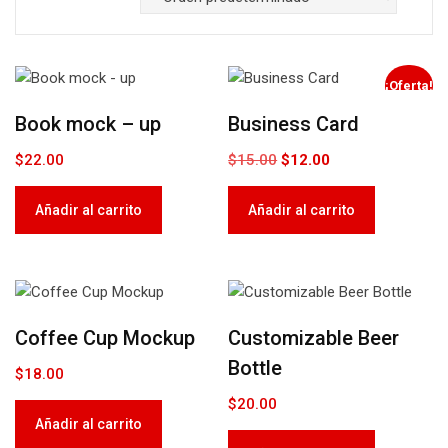
¡Oferta!
Book mock – up
Business Card
El
El
$
22.00
$
15.00
$
12.00
precio
precio
original
actual
Añadir al carrito
Añadir al carrito
era:
es:
$15.00.
$12.00.
Coffee Cup Mockup
Customizable Beer
Bottle
$
18.00
$
20.00
Añadir al carrito