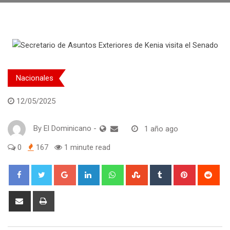
Nacionales
12/05/2025
By
El Dominicano
-
1 año ago
0
167
1 minute read
Google+
LinkedIn
Whatsapp
StumbleUpon
Tumblr
Pinterest
Red
Share
Print
via
Email