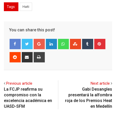
Tags:
Haiti
You can share this post!
Google+
LinkedIn
Whatsapp
StumbleUpon
Tumblr
Pinter
Reddit
Share
Print
via
Email
Previous article
Next article
La FCJP reafirma su
Gabi Desangles
compromiso con la
presentará la alfombra
excelencia académica en
roja de los Premios Heat
UASD-SFM
en Medellín