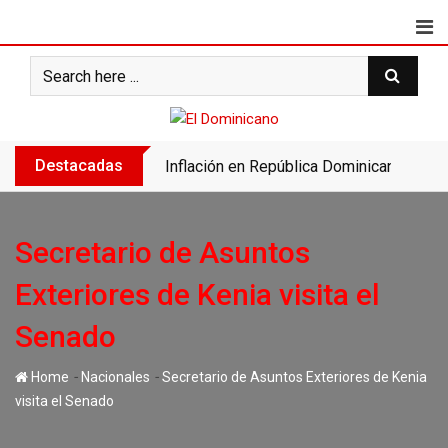
Skip
to
content
Destacadas
Inflación en República Dominicana se des
Secretario de Asuntos
Exteriores de Kenia visita el
Senado
-
-
Home
Nacionales
Secretario de Asuntos Exteriores de Kenia
visita el Senado