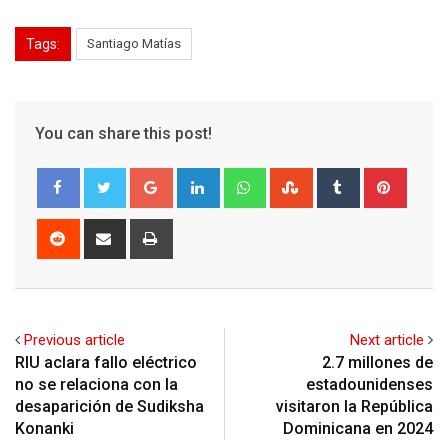
Tags:
Santiago Matías
You can share this post!
Google+
LinkedIn
Whatsapp
StumbleUpon
Tumblr
Pinter
Reddit
Share
Print
via
Email
Previous article
Next article
RIU aclara fallo eléctrico
2.7 millones de
no se relaciona con la
estadounidenses
desaparición de Sudiksha
visitaron la República
Konanki
Dominicana en 2024