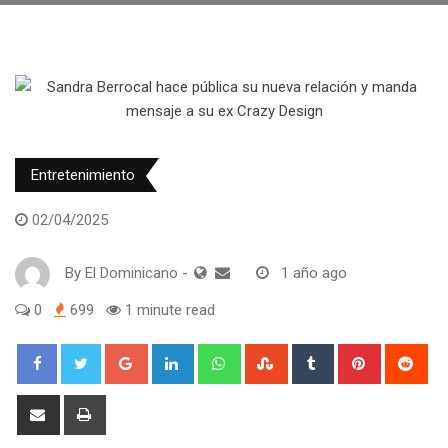
Entretenimiento
02/04/2025
By
El Dominicano
-
1 año ago
0
699
1 minute read
Google+
LinkedIn
Whatsapp
StumbleUpon
Tumblr
Pinterest
Red
Share
Print
via