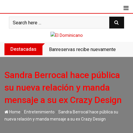
Skip
to
content
Destacadas
Banreservas recibe nuevamente la máxim
Sandra Berrocal hace pública
su nueva relación y manda
mensaje a su ex Crazy Design
-
-
Home
Entretenimiento
Sandra Berrocal hace pública su
nueva relación y manda mensaje a su ex Crazy Design