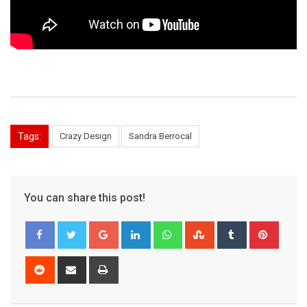
Tags:
Crazy Design
Sandra Berrocal
You can share this post!
Google+
LinkedIn
Whatsapp
StumbleUpon
Tumblr
Pinter
Reddit
Share
Print
via
Email