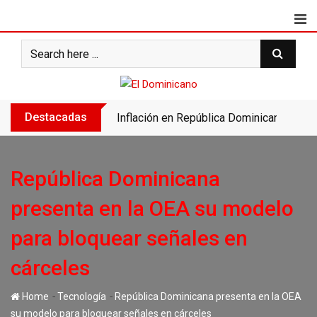
Skip
to
content
Destacadas
Inflación en República Dominicana se des
República Dominicana
presenta en la OEA su modelo
para bloquear señales en
cárceles
-
-
Home
Tecnología
República Dominicana presenta en la OEA
su modelo para bloquear señales en cárceles