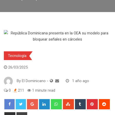
Tecnología
26/03/2025
By
El Dominicano
-
1 año ago
0
211
1 minute read
Google+
LinkedIn
Whatsapp
StumbleUpon
Tumblr
Pinterest
Red