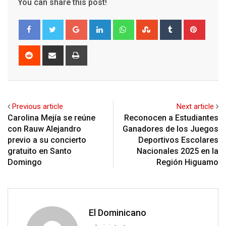
You can share this post!
Google+
LinkedIn
Whatsapp
StumbleUpon
Tumblr
Pinter
Reddit
Share
Print
via
Email
Previous article
Next article
Carolina Mejía se reúne
Reconocen a Estudiantes
con Rauw Alejandro
Ganadores de los Juegos
previo a su concierto
Deportivos Escolares
gratuito en Santo
Nacionales 2025 en la
Domingo
Región Higuamo
El Dominicano