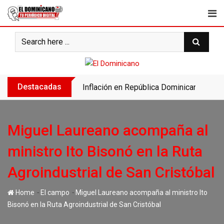
Skip
to
content
Destacadas
Inflación en República Dominicana se des
Miguel Laureano acompaña al
ministro Ito Bisonó en la Ruta
Agroindustrial de San Cristóbal
-
-
Home
El campo
Miguel Laureano acompaña al ministro Ito
Bisonó en la Ruta Agroindustrial de San Cristóbal