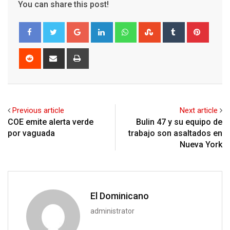
You can share this post!
Google+
LinkedIn
Whatsapp
StumbleUpon
Tumblr
Pinter
Reddit
Share
Print
via
Email
Previous article
Next article
COE emite alerta verde
Bulin 47 y su equipo de
por vaguada
trabajo son asaltados en
Nueva York
El Dominicano
administrator