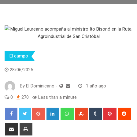
El campo
28/06/2025
By
El Dominicano
-
1 año ago
0
270
Less than a minute
Google+
LinkedIn
Whatsapp
StumbleUpon
Tumblr
Pinterest
Red
Share
Print
via