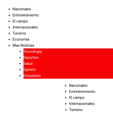
Skip
to
Nacionales
content
Entretenimiento
El campo
Internacionales
Turismo
Economía
Mas Noticias
Tecnología
Deportes
Salud
Opinión
Encuestas
Nacionales
Entretenimiento
El campo
Internacionales
Turismo