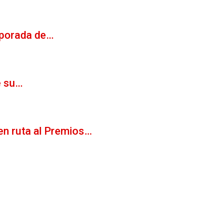
mporada de…
e su…
en ruta al Premios…