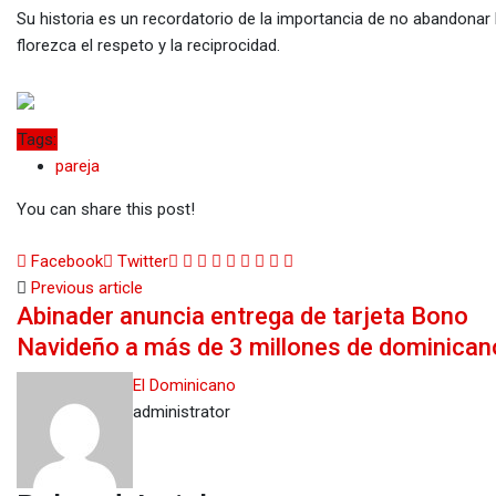
Su historia es un recordatorio de la importancia de no abandona
florezca el respeto y la reciprocidad.
Tags:
pareja
You can share this post!
Google+
LinkedIn
Whatsapp
StumbleUpon
Tumblr
Pinterest
Reddit
Share
Print
Facebook
Twitter
via
Previous article
Abinader anuncia entrega de tarjeta Bono
Email
Navideño a más de 3 millones de dominican
El Dominicano
administrator