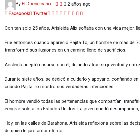
By
El Dominicano
-
2 años ago
Google+
LinkedIn
Whatsapp
StumbleUpon
Tumblr
Pinterest
Reddit
Share
Print
Facebook
Twitter
via
Con tan solo 25 años, Arisleida Alix soñaba con una vida mejor, ll
Email
Fue entonces cuando apareció Pajita To, un hombre de más de 70 
transformó sus ilusiones en un camino lleno de sacrificios.
Arisleida aceptó casarse con él, dejando atrás su juventud y enfren
Durante siete años, se dedicó a cuidarlo y apoyarlo, confiando 
cuando Pajita To mostró sus verdaderas intenciones.
El hombre vendió todas las pertenencias que compartían, transfirió
emigrar solo a los Estados Unidos. La joven quedó desamparada, 
Hoy, en las calles de Barahona, Arisleida reflexiona sobre las de
de quien le juró amor eterno.