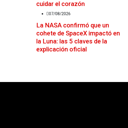
cuidar el corazón
07/08/2026
La NASA confirmó que un
cohete de SpaceX impactó en
la Luna: las 5 claves de la
explicación oficial