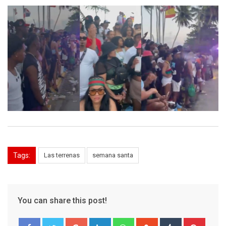
Tags:
Las terrenas
semana santa
You can share this post!
Google+
LinkedIn
Whatsapp
StumbleUpon
Tumblr
Pinter