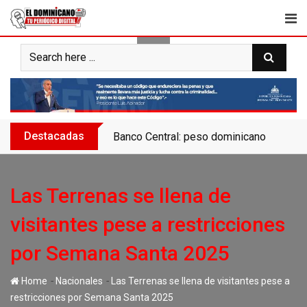
Skip
to
content
Destacadas
Banco Central: peso dominicano se apreci
Las Terrenas se llena de
visitantes pese a restricciones
por Semana Santa 2025
-
-
Home
Nacionales
Las Terrenas se llena de visitantes pese a
restricciones por Semana Santa 2025