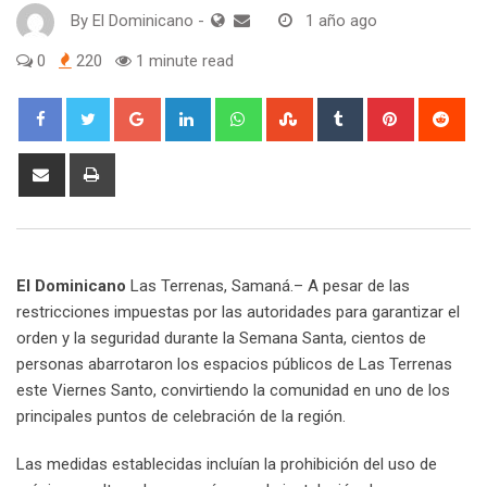
By
El Dominicano
-
1 año ago
0
220
1 minute read
Google+
LinkedIn
Whatsapp
StumbleUpon
Tumblr
Pinterest
Red
Share
Print
via
Email
El Dominicano
Las Terrenas, Samaná.– A pesar de las
restricciones impuestas por las autoridades para garantizar el
orden y la seguridad durante la Semana Santa, cientos de
personas abarrotaron los espacios públicos de Las Terrenas
este Viernes Santo, convirtiendo la comunidad en uno de los
principales puntos de celebración de la región.
Las medidas establecidas incluían la prohibición del uso de