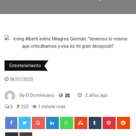
Entretenimiento
06/01/2025
By
El Dominicano
-
2 años ago
0
222
1 minute read
Google+
LinkedIn
Whatsapp
StumbleUpon
Tumblr
Pinterest
Red
Share
Print