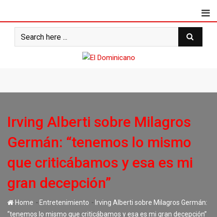
Skip
to
content
Irving Alberti sobre Milagros
Germán: “tenemos lo mismo
que criticábamos y esa es mi
gran decepción”
-
-
Home
Entretenimiento
Irving Alberti sobre Milagros Germán:
“tenemos lo mismo que criticábamos y esa es mi gran decepción”