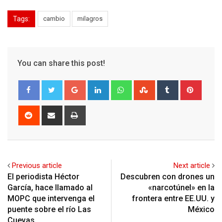
Tags:
cambio
milagros
You can share this post!
Google+
LinkedIn
Whatsapp
StumbleUpon
Tumblr
Pinter
Reddit
Share
Print
via
Email
Previous article
Next article
El periodista Héctor
Descubren con drones un
García, hace llamado al
«narcotúnel» en la
MOPC que intervenga el
frontera entre EE.UU. y
puente sobre el río Las
México
Cuevas