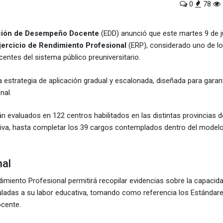
0
78
ción de Desempeño Docente
(EDD) anunció que este martes 9 de jun
jercicio de Rendimiento Profesional
(ERP), considerado uno de l
tes del sistema público preuniversitario.
 estrategia de aplicación gradual y escalonada, diseñada para garan
nal.
 evaluados en 122 centros habilitados en las distintas provincias de
esiva, hasta completar los 39 cargos contemplados dentro del modelo
nal
imiento Profesional permitirá recopilar evidencias sobre la capacid
nculadas a su labor educativa, tomando como referencia los Estándar
ocente.