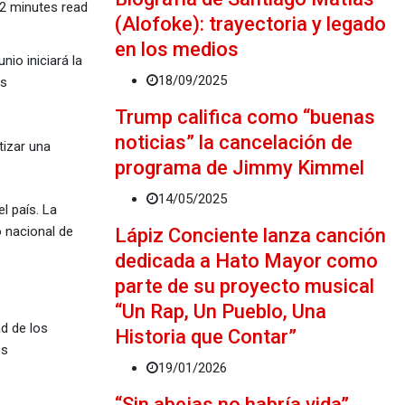
2 minutes read
(Alofoke): trayectoria y legado
en los medios
io iniciará la
18/09/2025
os
Trump califica como “buenas
noticias” la cancelación de
tizar una
programa de Jimmy Kimmel
14/05/2025
l país. La
 nacional de
Lápiz Conciente lanza canción
dedicada a Hato Mayor como
parte de su proyecto musical
“Un Rap, Un Pueblo, Una
ad de los
Historia que Contar”
es
19/01/2026
“Sin abejas no habría vida”,