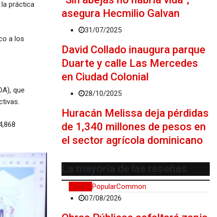
la práctica
asegura Hecmilio Galvan
31/07/2025
co a los
David Collado inaugura parque
Duarte y calle Las Mercedes
en Ciudad Colonial
DA), que
28/10/2025
tivas.
Huracán Melissa deja pérdidas
4,868
de 1,340 millones de pesos en
el sector agrícola dominicano
La mayoría de las reseñas
Recent
Popular
Common
07/08/2026