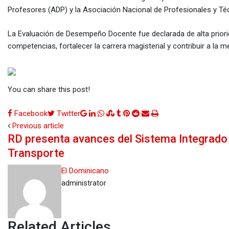
Profesores (ADP) y la Asociación Nacional de Profesionales y T
La Evaluación de Desempeño Docente fue declarada de alta priori
competencias, fortalecer la carrera magisterial y contribuir a la me
You can share this post!
Google+
LinkedIn
Whatsapp
StumbleUpon
Tumblr
Pinterest
Reddit
Share
Print
Facebook
Twitter
via
Previous article
RD presenta avances del Sistema Integrado
Email
Transporte
El Dominicano
administrator
Related Articles