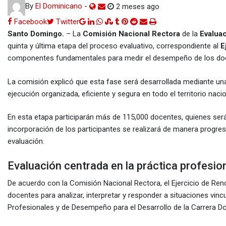
By
El Dominicano
-
2 meses ago
Google+
LinkedIn
Whatsapp
StumbleUpon
Tumblr
Pinterest
Reddit
Share
Print
Facebook
Twitter
via
Santo Domingo.
– La
Comisión Nacional Rectora
de la
Evalua
Email
quinta y última etapa del proceso evaluativo, correspondiente al
E
componentes fundamentales para medir el desempeño de los docen
La comisión explicó que esta fase será desarrollada mediante una
ejecución organizada, eficiente y segura en todo el territorio nacio
En esta etapa participarán más de 115,000 docentes, quienes serán
incorporación de los participantes se realizará de manera progr
evaluación.
Evaluación centrada en la práctica profesio
De acuerdo con la Comisión Nacional Rectora, el Ejercicio de Rend
docentes para analizar, interpretar y responder a situaciones vi
Profesionales y de Desempeño para el Desarrollo de la Carrera D