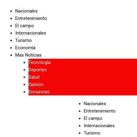
Skip
to
Nacionales
content
Entretenimiento
El campo
Internacionales
Turismo
Economía
Mas Noticias
Tecnología
Deportes
Salud
Opinión
Encuestas
Nacionales
Entretenimiento
El campo
Internacionales
Turismo