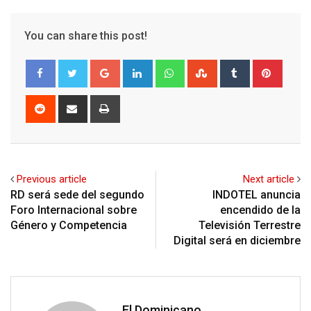
You can share this post!
Google+
LinkedIn
Whatsapp
StumbleUpon
Tumblr
Pinter
Reddit
Share
Print
via
Email
Previous article
Next article
RD será sede del segundo
INDOTEL anuncia
Foro Internacional sobre
encendido de la
Género y Competencia
Televisión Terrestre
Digital será en diciembre
El Dominicano