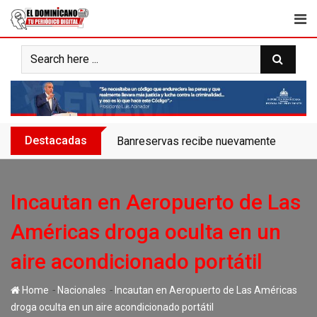
Skip
to
content
Destacadas
Banreservas recibe nuevamente la máxim
Incautan en Aeropuerto de Las
Américas droga oculta en un
aire acondicionado portátil
-
-
Home
Nacionales
Incautan en Aeropuerto de Las Américas
droga oculta en un aire acondicionado portátil