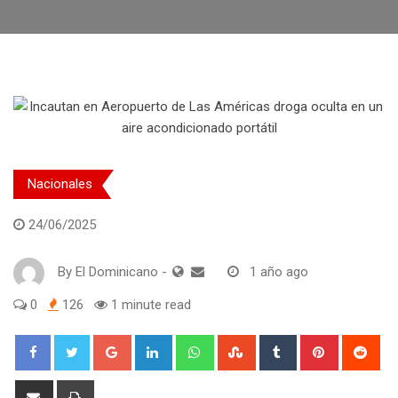
Nacionales
24/06/2025
By
El Dominicano
-
1 año ago
0
126
1 minute read
Google+
LinkedIn
Whatsapp
StumbleUpon
Tumblr
Pinterest
Red
Share
Print