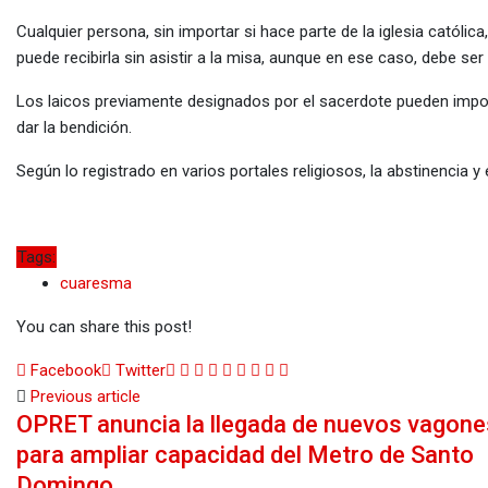
Cualquier persona, sin importar si hace parte de la iglesia católic
puede recibirla sin asistir a la misa, aunque en ese caso, debe ser 
Los laicos previamente designados por el sacerdote pueden impon
dar la bendición.
Según lo registrado en varios portales religiosos, la abstinencia y
Tags:
cuaresma
You can share this post!
Google+
LinkedIn
Whatsapp
StumbleUpon
Tumblr
Pinterest
Reddit
Share
Print
Facebook
Twitter
via
Previous article
OPRET anuncia la llegada de nuevos vagone
Email
para ampliar capacidad del Metro de Santo
Domingo