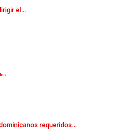
rigir el…
les
s dominicanos requeridos…