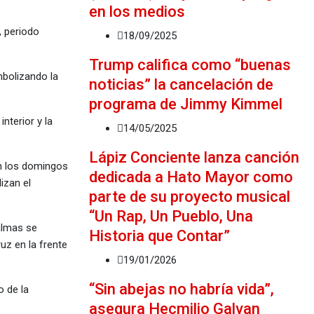
en los medios
, periodo
18/09/2025
Trump califica como “buenas
mbolizando la
noticias” la cancelación de
programa de Jimmy Kimmel
nterior y la
14/05/2025
Lápiz Conciente lanza canción
en los domingos
dedicada a Hato Mayor como
izan el
parte de su proyecto musical
“Un Rap, Un Pueblo, Una
almas se
Historia que Contar”
uz en la frente
19/01/2026
“Sin abejas no habría vida”,
o de la
asegura Hecmilio Galvan