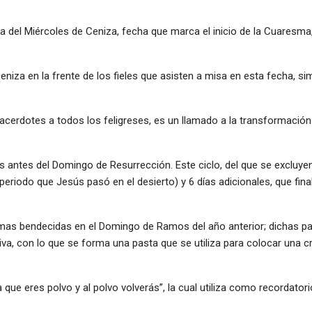
na del Miércoles de Ceniza, fecha que marca el inicio de la Cuaresma
ceniza en la frente de los fieles que asisten a misa en esta fecha, si
cerdotes a todos los feligreses, es un llamado a la transformación i
as antes del Domingo de Resurrección. Este ciclo, del que se excluy
periodo que Jesús pasó en el desierto) y 6 días adicionales, que final
palmas bendecidas en el Domingo de Ramos del año anterior; dichas p
a, con lo que se forma una pasta que se utiliza para colocar una cr
que eres polvo y al polvo volverás”, la cual utiliza como recordatori