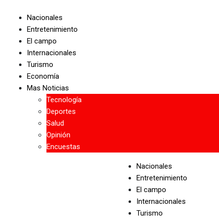
Skip
to
Nacionales
content
Entretenimiento
El campo
Internacionales
Turismo
Economía
Mas Noticias
Tecnología
Deportes
Salud
Opinión
Encuestas
Nacionales
Entretenimiento
El campo
Internacionales
Turismo