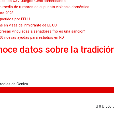
ra de los XXV Juegos Centroamericanos
en medio de rumores de supuesta violencia doméstica
sta 2028
queridos por EEUU
as en visas de inmigrante de EE.UU.
presas vinculadas a senadores “no es una sanción”
000 nuevas ayudas para estudios en RD
noce datos sobre la tradició
 la tradición del Miércoles de Ceniza
0
550