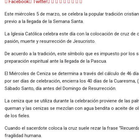
Google+
LinkedIn
Whatsapp
StumbleUpon
Tumblr
Pinterest
Reddit
Share
Print
Facebook
Twitter
via
Este miércoles 5 de marzo, se celebra la popular tradición cristia
Email
previo a la llegada de la Semana Santa.
La Iglesia Católica celebra este día con la colocación de cruz de 
pasión, muerte y resurrección de Jesucristo.
De acuerdo a la tradición, este símbolo que es impuesto por los sa
preparación espiritual ante la llegada de la Pascua.
El Miércoles de Ceniza se determina a través del cálculo de 46 dí
por ser días de celebración, encierra los 40 días de la Cuaresma, (
Sábado Santo, día antes del Domingo de Resurrección.
La ceniza que se utiliza durante la celebración proviene de las 
queman y las cenizas se mezclan con agua bendita o aceite de oliv
de los fieles.
Cuando el sacerdote coloca la cruz suele rezar la frase “Recuerda 
fragilidad humana.