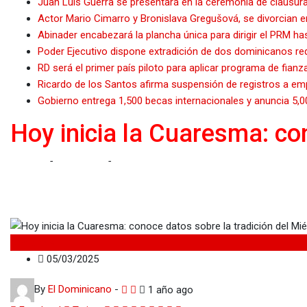
Juan Luis Guerra se presentará en la ceremonia de clausu
Actor Mario Cimarro y Bronislava Gregušová, se divorcian 
Abinader encabezará la plancha única para dirigir el PRM ha
Poder Ejecutivo dispone extradición de dos dominicanos re
RD será el primer país piloto para aplicar programa de fianz
Ricardo de los Santos afirma suspensión de registros a em
Gobierno entrega 1,500 becas internacionales y anuncia 5,
Hoy inicia la Cuaresma: co
Home
-
Nacionales
-
Hoy inicia la Cuaresma: conoce datos sobre
Nacionales
05/03/2025
By
El Dominicano
-
1 año ago