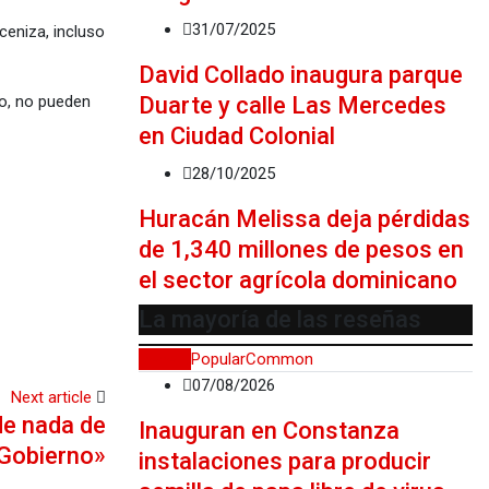
31/07/2025
 ceniza, incluso
David Collado inaugura parque
Duarte y calle Las Mercedes
go, no pueden
en Ciudad Colonial
28/10/2025
Huracán Melissa deja pérdidas
de 1,340 millones de pesos en
el sector agrícola dominicano
La mayoría de las reseñas
Recent
Popular
Common
07/08/2026
Next article
de nada de
Inauguran en Constanza
 Gobierno»
instalaciones para producir