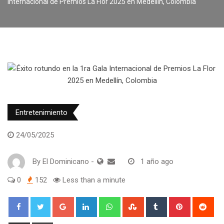
Internacional de Premios La Flor 2025 en Medellín, Colombia
Entretenimiento
24/05/2025
By
El Dominicano
-
1 año ago
0
152
Less than a minute
Google+
LinkedIn
Whatsapp
StumbleUpon
Tumblr
Pinterest
Red