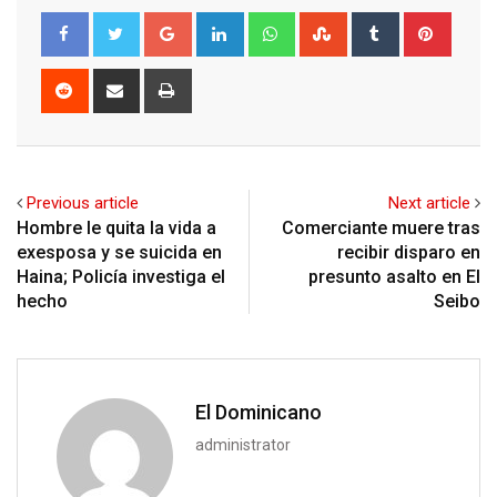
Google+
LinkedIn
Whatsapp
StumbleUpon
Tumblr
Pinter
Reddit
Share
Print
via
Email
Previous article
Next article
Hombre le quita la vida a
Comerciante muere tras
exesposa y se suicida en
recibir disparo en
Haina; Policía investiga el
presunto asalto en El
hecho
Seibo
El Dominicano
administrator