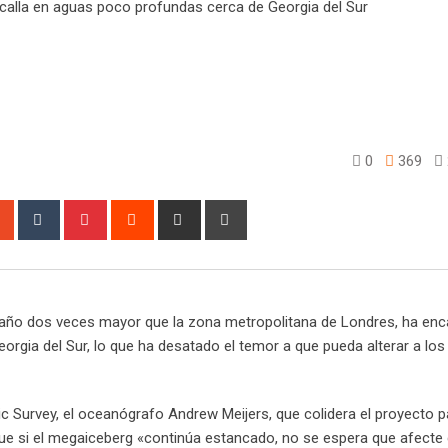
0
369
sapp
StumbleUpon
Tumblr
Pinterest
Reddit
Share
Print
via
Email
maño dos veces mayor que la zona metropolitana de Londres, ha enc
orgia del Sur, lo que ha desatado el temor a que pueda alterar a los
c Survey, el oceanógrafo Andrew Meijers, que colidera el proyecto pa
ue si el megaiceberg «continúa estancado, no se espera que afecte