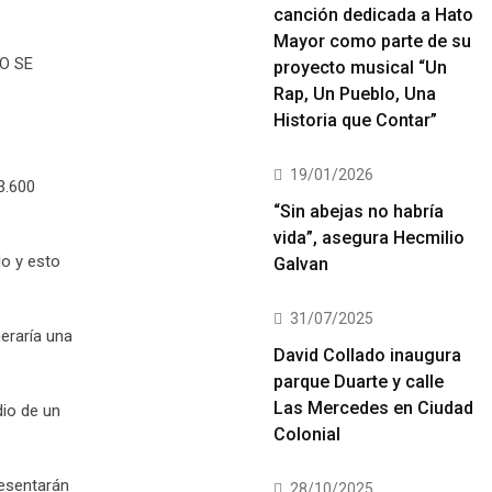
canción dedicada a Hato
Mayor como parte de su
O SE
proyecto musical “Un
Rap, Un Pueblo, Una
Historia que Contar”
19/01/2026
3.600
“Sin abejas no habría
vida”, asegura Hecmilio
lo y esto
Galvan
31/07/2025
neraría una
David Collado inaugura
parque Duarte y calle
Las Mercedes en Ciudad
dio de un
Colonial
resentarán
28/10/2025