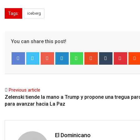
Tags:
iceberg
You can share this post!
Google+
LinkedIn
Whatsapp
StumbleUpon
Tumblr
Pinter
Facebook
Twitter
Previous article
Zelenski tiende la mano a Trump y propone una tregua parc
para avanzar hacia La Paz
El Dominicano