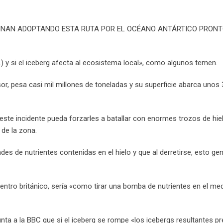
MINAN ADOPTANDO ESTA RUTA POR EL OCÉANO ANTÁRTICO PRONT
) y si el iceberg afecta al ecosistema local», como algunos temen.
or, pesa casi mil millones de toneladas y su superficie abarca unos 
te incidente pueda forzarles a batallar con enormes trozos de hie
 de la zona.
es de nutrientes contenidas en el hielo y que al derretirse, esto ge
entro británico, sería «como tirar una bomba de nutrientes en el me
punta a la BBC que si el iceberg se rompe «los icebergs resultantes p