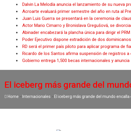
Dalvin La Melodía anuncia el lanzamiento de su nueva p
Acroarte evaluará primer semestre del año en ruta al 
Juan Luis Guerra se presentará en la ceremonia de cla
Actor Mario Cimarro y Bronislava Gregušová, se divorci
Abinader encabezará la plancha única para dirigir el PR
Poder Ejecutivo dispone extradición de dos dominicano
RD será el primer país piloto para aplicar programa de fi
Ricardo de los Santos afirma suspensión de registros a
Gobierno entrega 1,500 becas internacionales y anuncia
El iceberg más grande del mundo
-
-
Home
Internacionales
El iceberg más grande del mundo encalla 