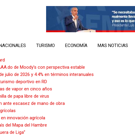
NACIONALES
TURISMO
ECONOMÍA
MAS NOTICIAS
ard
AAA.do de Moody’s con perspectiva estable
e julio de 2026 y 4.4% en términos interanuales
 turismo deportivo en RD
nas de vapor en cinco años
la de papa libre de virus
ón ante escasez de mano de obra
grícolas
 en innovación agrícola
país del Mapa del Hambre
uera de Liga”