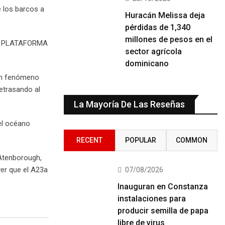
e los barcos a
Huracán Melissa deja
pérdidas de 1,340
millones de pesos en el
LA PLATAFORMA
sector agrícola
dominicano
 un fenómeno
etrasando al
La Mayoría De Las Reseñas
el océano
RECENT
POPULAR
COMMON
 Atenborough,
ver que el A23a
07/08/2026
Inauguran en Constanza
instalaciones para
producir semilla de papa
libre de virus