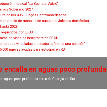
roducción musical “La Bachata Volvió”
Premios Soberano 2027
usura de los XXV Juegos Centroamericanos
an en medio de rumores de supuesta violencia doméstica
M hasta 2028
s requeridos por EEUU
anzas en visas de inmigrante de EE.UU.
 empresas vinculadas a senadores “no es una sanción”
 5,000 nuevas ayudas para estudios en RD
 encalla en aguas poco profundas
en aguas poco profundas cerca de Georgia del Sur