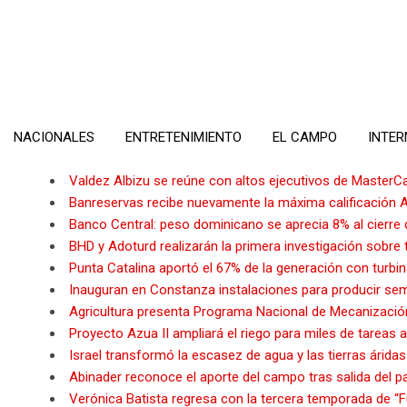
Skip
to
content
NACIONALES
ENTRETENIMIENTO
EL CAMPO
INTER
Valdez Albizu se reúne con altos ejecutivos de MasterC
Banreservas recibe nuevamente la máxima calificación 
Banco Central: peso dominicano se aprecia 8% al cierre d
BHD y Adoturd realizarán la primera investigación sobre
Punta Catalina aportó el 67% de la generación con turbi
Inauguran en Constanza instalaciones para producir semil
Agricultura presenta Programa Nacional de Mecanizaci
Proyecto Azua II ampliará el riego para miles de tareas a
Israel transformó la escasez de agua y las tierras áridas
Abinader reconoce el aporte del campo tras salida del 
Verónica Batista regresa con la tercera temporada de “F