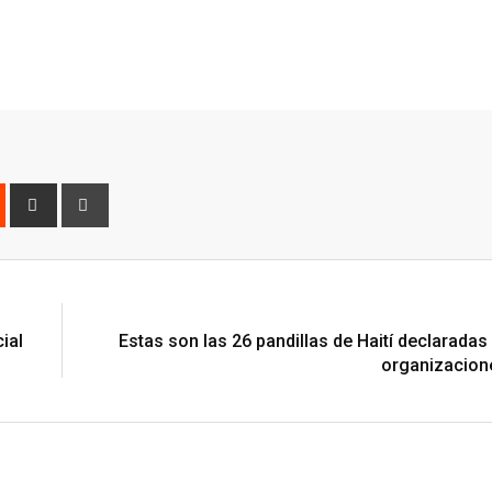
est
Reddit
Share
Print
via
Email
ial
Estas son las 26 pandillas de Haití declarada
organizacione