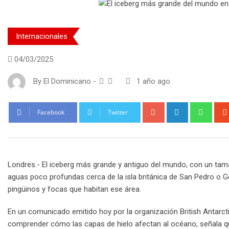
Internacionales
04/03/2025
By
El Dominicano
-
1 año ago
Google+
LinkedIn
What
Facebook
Twitter
Londres.- El iceberg más grande y antiguo del mundo, con un ta
aguas poco profundas cerca de la isla británica de San Pedro o Ge
pingüinos y focas que habitan ese área.
En un comunicado emitido hoy por la organización British Antarcti
comprender cómo las capas de hielo afectan al océano, señala q