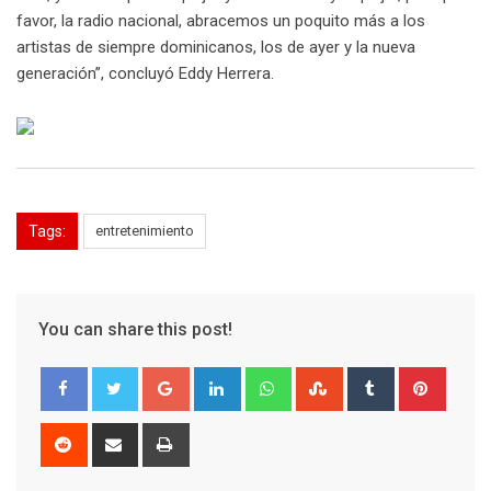
favor, la radio nacional, abracemos un poquito más a los
artistas de siempre dominicanos, los de ayer y la nueva
generación”, concluyó Eddy Herrera.
Tags:
entretenimiento
You can share this post!
Google+
LinkedIn
Whatsapp
StumbleUpon
Tumblr
Pinter
Reddit
Share
Print
via
Email