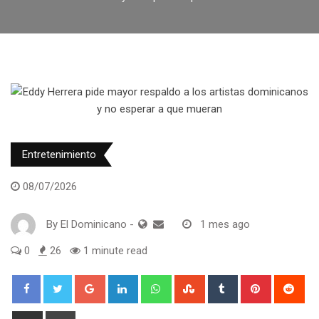
Entretenimiento
08/07/2026
By
El Dominicano
-
1 mes ago
0
26
1 minute read
Google+
LinkedIn
Whatsapp
StumbleUpon
Tumblr
Pinterest
Red