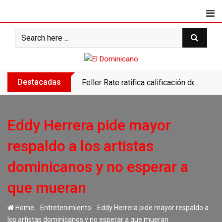
Skip
to
content
Destacadas
Feller Rate ratifica calificación de Banc
Eddy Herrera pide mayor
respaldo a los artistas
dominicanos y no esperar a
que mueran
-
-
Home
Entretenimiento
Eddy Herrera pide mayor respaldo a
los artistas dominicanos y no esperar a que mueran