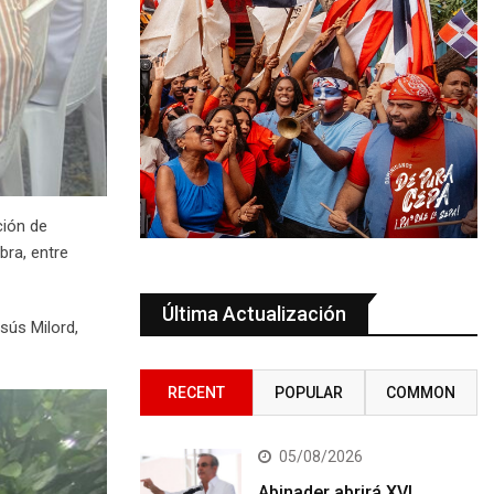
ción de
bra, entre
Última Actualización
sús Milord,
RECENT
POPULAR
COMMON
05/08/2026
Abinader abrirá XVI