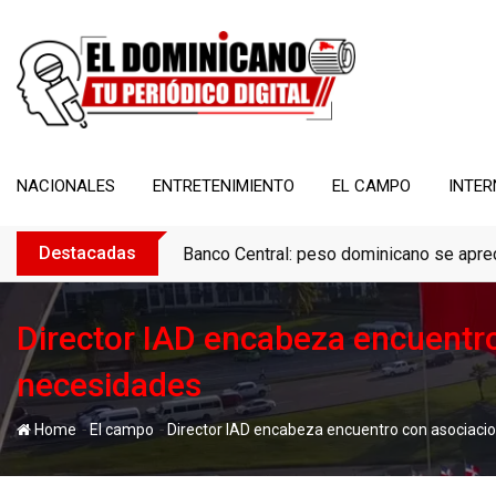
Skip
to
content
NACIONALES
ENTRETENIMIENTO
EL CAMPO
INTER
Destacadas
Banco Central: peso dominicano se apreci
Director IAD encabeza encuentr
necesidades
-
-
Home
El campo
Director IAD encabeza encuentro con asociac