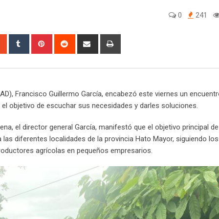
0
241
sapp
StumbleUpon
Tumblr
Pinterest
Reddit
Share
Print
via
Email
 (IAD), Francisco Guillermo García, encabezó este viernes un encuent
 el objetivo de escuchar sus necesidades y darles soluciones.
ena, el director general García, manifestó que el objetivo principal d
las diferentes localidades de la provincia Hato Mayor, siguiendo lo
 productores agrícolas en pequeños empresarios.