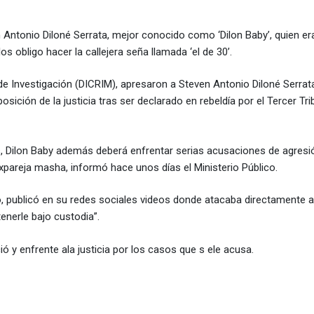
 Antonio Diloné Serrata, mejor conocido como ‘Dilon Baby’, quien e
s obligo hacer la callejera seña llamada ‘el de 30’.
e Investigación (DICRIM), apresaron a Steven Antonio Diloné Serrat
osición de la justicia tras ser declarado en rebeldía por el Tercer Tri
s, Dilon Baby además deberá enfrentar serias acusaciones de agresió
 expareja masha, informó hace unos días el Ministerio Público.
o, publicó en su redes sociales videos donde atacaba directamente a
nerle bajo custodia”.
 y enfrente ala justicia por los casos que s ele acusa.