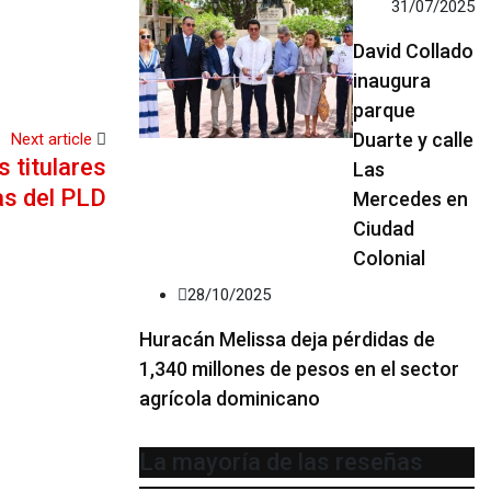
31/07/2025
David Collado
inaugura
parque
Duarte y calle
Next article
 titulares
Las
as del PLD
Mercedes en
Ciudad
Colonial
28/10/2025
Huracán Melissa deja pérdidas de
1,340 millones de pesos en el sector
agrícola dominicano
La mayoría de las reseñas