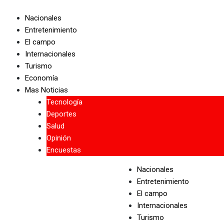
Skip
to
Nacionales
content
Entretenimiento
El campo
Internacionales
Turismo
Economía
Mas Noticias
Tecnología
Deportes
Salud
Opinión
Encuestas
Nacionales
Entretenimiento
El campo
Internacionales
Turismo