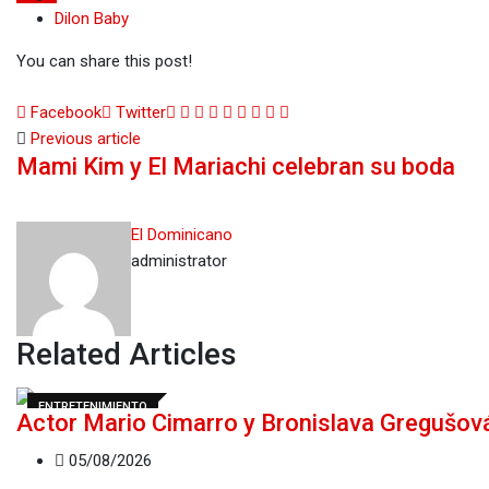
Dilon Baby
You can share this post!
Google+
LinkedIn
Whatsapp
StumbleUpon
Tumblr
Pinterest
Reddit
Share
Print
Facebook
Twitter
via
Previous article
Mami Kim y El Mariachi celebran su boda
Email
El Dominicano
administrator
Related Articles
ENTRETENIMIENTO
Actor Mario Cimarro y Bronislava Gregušová
05/08/2026