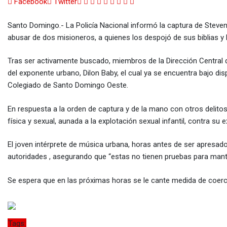
Google+
LinkedIn
Whatsapp
StumbleUpon
Tumblr
Pinterest
Reddit
Share
Print
Facebook
Twitter
via
Santo Domingo.- La Policía Nacional informó la captura de Steven
Email
abusar de dos misioneros, a quienes los despojó de sus biblias y lo
Tras ser activamente buscado, miembros de la Dirección Central d
del exponente urbano, Dilon Baby, el cual ya se encuentra bajo disp
Colegiado de Santo Domingo Oeste.
En respuesta a la orden de captura y de la mano con otros delito
física y sexual, aunada a la explotación sexual infantil, contra su
El joven intérprete de música urbana, horas antes de ser apresad
autoridades , asegurando que “estas no tienen pruebas para mante
Se espera que en las próximas horas se le cante medida de coerció
Tags: