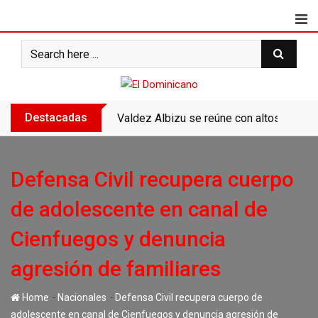
Skip
to
content
Destacadas
Valdez Albizu se reúne con altos ejecu
Defensa Civil recupera cuerpo
de adolescente en canal de
Cienfuegos y denuncia
agresión de familiares
-
-
Home
Nacionales
Defensa Civil recupera cuerpo de
adolescente en canal de Cienfuegos y denuncia agresión de