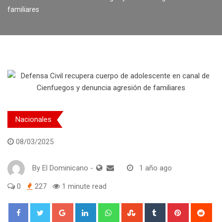
familiares
Nacionales
08/03/2025
By
El Dominicano
-
1 año ago
0
227
1 minute read
Google+
LinkedIn
Whatsapp
StumbleUpon
Tumblr
Pinterest
Red