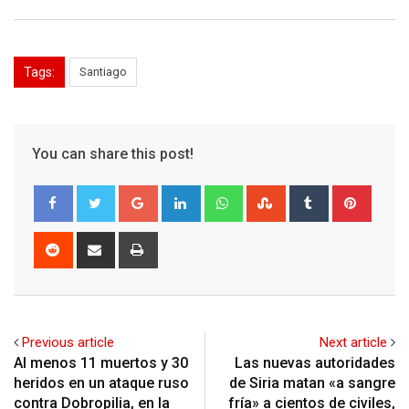
Tags:
Santiago
You can share this post!
Google+
LinkedIn
Whatsapp
StumbleUpon
Tumblr
Pinter
Reddit
Share
Print
via
Email
Previous article
Next article
Al menos 11 muertos y 30
Las nuevas autoridades
heridos en un ataque ruso
de Siria matan «a sangre
contra Dobropilia, en la
fría» a cientos de civiles,