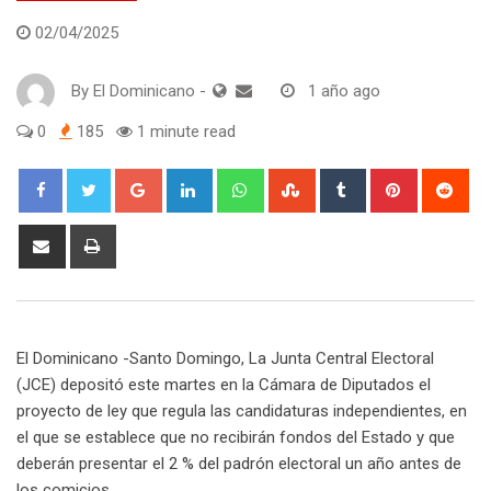
02/04/2025
By
El Dominicano
-
1 año ago
0
185
1 minute read
Google+
LinkedIn
Whatsapp
StumbleUpon
Tumblr
Pinterest
Red
Share
Print
via
Email
El Dominicano -Santo Domingo, La Junta Central Electoral
(JCE) depositó este martes en la Cámara de Diputados el
proyecto de ley que regula las candidaturas independientes, en
el que se establece que no recibirán fondos del Estado y que
deberán presentar el 2 % del padrón electoral un año antes de
los comicios.