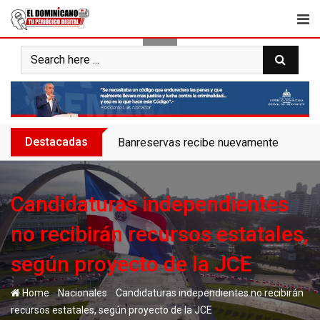
Skip
to
content
Destacadas
Banreservas recibe nuevamente la máxim
Candidaturas independientes
no recibirán recursos estatales,
según proyecto de la JCE
-
-
Home
Nacionales
Candidaturas independientes no recibirán
recursos estatales, según proyecto de la JCE