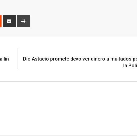
est
Reddit
Share
Print
via
Email
ilin
Dio Astacio promete devolver dinero a multados po
la Pol