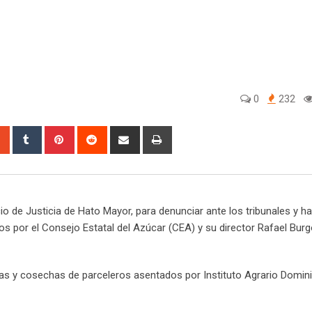
0
232
sapp
StumbleUpon
Tumblr
Pinterest
Reddit
Share
Print
via
Email
de Justicia de Hato Mayor, para denunciar ante los tribunales y hac
os por el Consejo Estatal del Azúcar (CEA) y su director Rafael Bu
as y cosechas de parceleros asentados por Instituto Agrario Domini