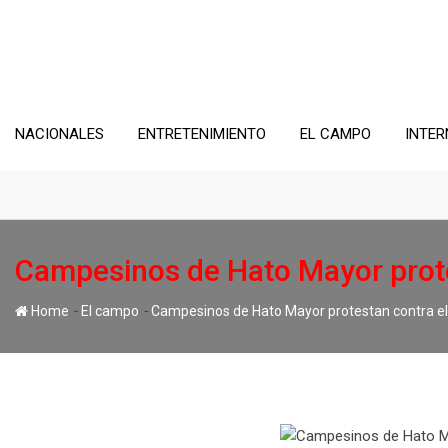
Skip
to
content
NACIONALES
ENTRETENIMIENTO
EL CAMPO
INTER
Campesinos de Hato Mayor prote
-
-
Home
El campo
Campesinos de Hato Mayor protestan contra el