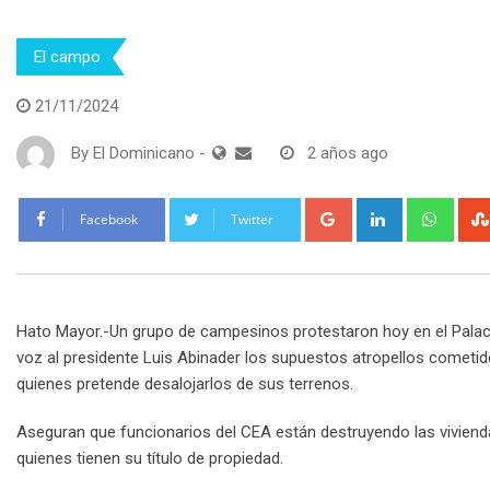
El campo
21/11/2024
By
El Dominicano
-
2 años ago
Google+
LinkedIn
What
Facebook
Twitter
Hato Mayor.-Un grupo de campesinos protestaron hoy en el Palacio 
voz al presidente Luis Abinader los supuestos atropellos cometid
quienes pretende desalojarlos de sus terrenos.
Aseguran que funcionarios del CEA están destruyendo las viviend
quienes tienen su título de propiedad.