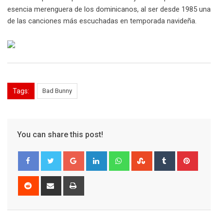
esencia merenguera de los dominicanos, al ser desde 1985 una
de las canciones más escuchadas en temporada navideña.
Tags:
Bad Bunny
You can share this post!
Google+
LinkedIn
Whatsapp
StumbleUpon
Tumblr
Pinter
Reddit
Share
Print
via
Email