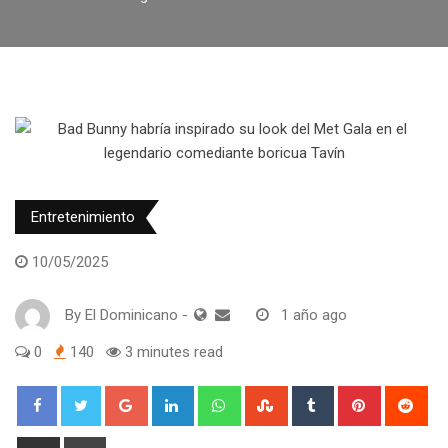
Entretenimiento
10/05/2025
By
El Dominicano
-
1 año ago
0
140
3 minutes read
Google+
LinkedIn
Whatsapp
StumbleUpon
Tumblr
Pinterest
Red