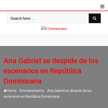
Skip
to
content
Ana Gabriel se despide de los
escenarios en República
Dominicana
-
-
Home
Entretenimiento
Ana Gabriel se despide de los
escenarios en República Dominicana