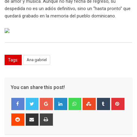
de amor y música. Aunque no hay fecha de regreso, su
despedida no es un adiós definitivo, sino un “hasta pronto” que
quedará grabado en la memoria del pueblo dominicano.
Tags:
Ana gabriel
You can share this post!
Google+
LinkedIn
Whatsapp
StumbleUpon
Tumblr
Pinter
Reddit
Share
Print
via
Email