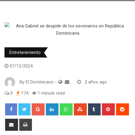
Entretenimiento
07/12/2024
By
El Dominicano
-
2 años ago
0
174
1 minute read
Google+
LinkedIn
Whatsapp
StumbleUpon
Tumblr
Pinterest
Red
Share
Print
via