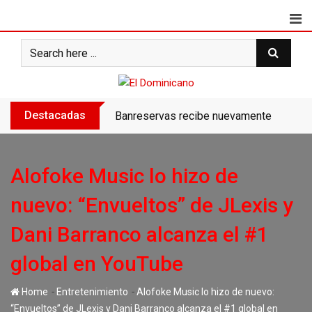
Skip
to
content
Destacadas
Banreservas recibe nuevamente la máxim
Alofoke Music lo hizo de
nuevo: “Envueltos” de JLexis y
Dani Barranco alcanza el #1
global en YouTube
-
-
Home
Entretenimiento
Alofoke Music lo hizo de nuevo:
“Envueltos” de JLexis y Dani Barranco alcanza el #1 global en