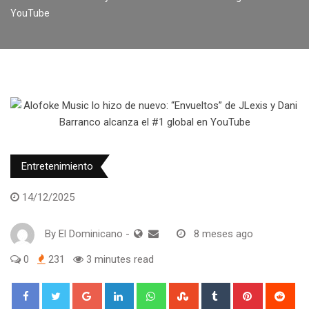
YouTube
Entretenimiento
14/12/2025
By
El Dominicano
-
8 meses ago
0
231
3 minutes read
Google+
LinkedIn
Whatsapp
StumbleUpon
Tumblr
Pinterest
Red