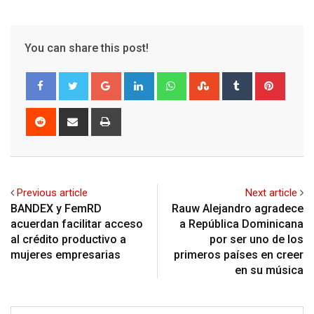
You can share this post!
Google+
LinkedIn
Whatsapp
StumbleUpon
Tumblr
Pinter
Reddit
Share
Print
via
Email
Previous article
Next article
BANDEX y FemRD
Rauw Alejandro agradece
acuerdan facilitar acceso
a República Dominicana
al crédito productivo a
por ser uno de los
mujeres empresarias
primeros países en creer
en su música