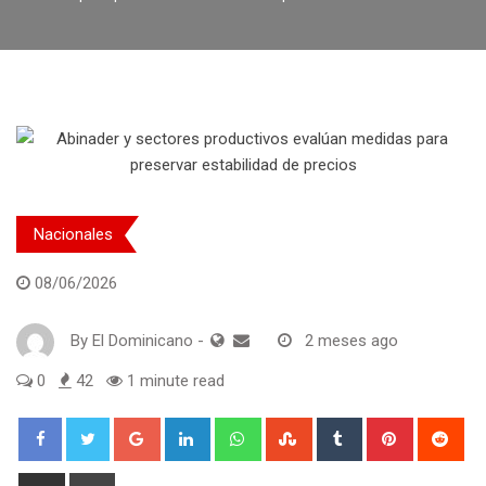
Nacionales
08/06/2026
By
El Dominicano
-
2 meses ago
0
42
1 minute read
Google+
LinkedIn
Whatsapp
StumbleUpon
Tumblr
Pinterest
Red
Share
Print