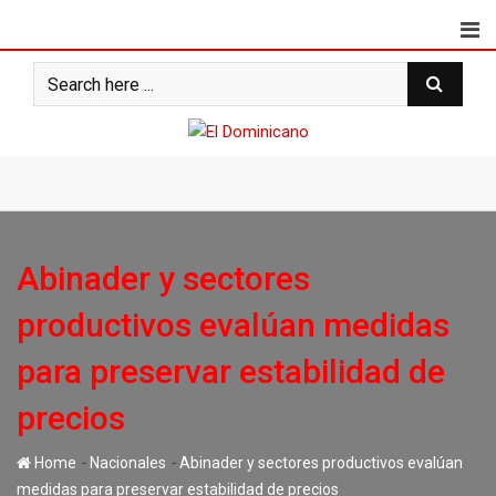
Skip
to
content
Abinader y sectores
productivos evalúan medidas
para preservar estabilidad de
precios
-
-
Home
Nacionales
Abinader y sectores productivos evalúan
medidas para preservar estabilidad de precios