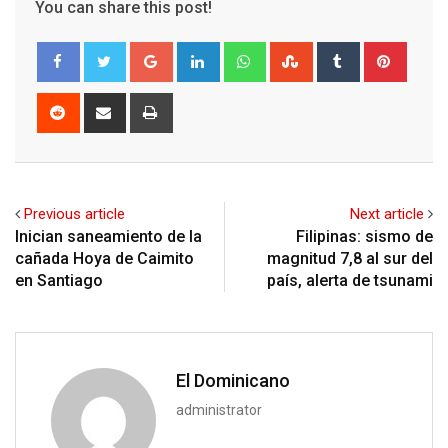
You can share this post!
Google+
LinkedIn
Whatsapp
StumbleUpon
Tumblr
Pinter
Reddit
Share
Print
via
Email
Previous article
Next article
Inician saneamiento de la
Filipinas: sismo de
cañada Hoya de Caimito
magnitud 7,8 al sur del
en Santiago
país, alerta de tsunami
El Dominicano
administrator