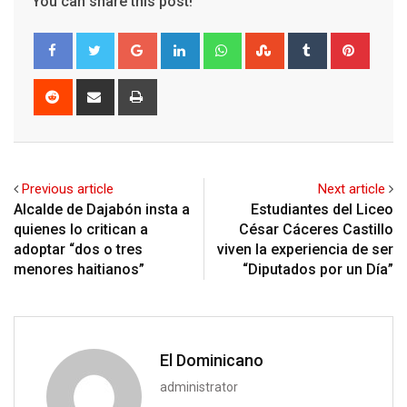
You can share this post!
Google+
LinkedIn
Whatsapp
StumbleUpon
Tumblr
Pinter
Reddit
Share
Print
via
Email
Previous article
Next article
Alcalde de Dajabón insta a
Estudiantes del Liceo
quienes lo critican a
César Cáceres Castillo
adoptar “dos o tres
viven la experiencia de ser
menores haitianos”
“Diputados por un Día”
El Dominicano
administrator