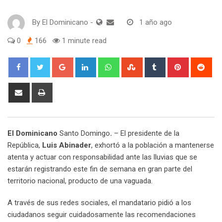
By
El Dominicano
-
1 año ago
0
166
1 minute read
Google+
LinkedIn
Whatsapp
StumbleUpon
Tumblr
Pinterest
Red
Share
Print
via
Email
El Dominicano
Santo Domingo
.
– El presidente de la
República,
Luis Abinader
, exhortó a la población a mantenerse
atenta y actuar con responsabilidad ante las lluvias que se
estarán registrando este fin de semana en gran parte del
territorio nacional, producto de una vaguada.
A través de sus redes sociales, el mandatario pidió a los
ciudadanos seguir cuidadosamente las recomendaciones