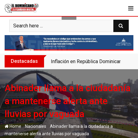
Skip
to
content
Destacadas
Inflación en República Dominicana se des
Abinader llama a la ciudadanía
a mantenerse alerta ante
lluvias por vaguada
-
-
Home
Nacionales
Abinader llama a la ciudadanía a
mantenerse alerta ante lluvias por vaguada