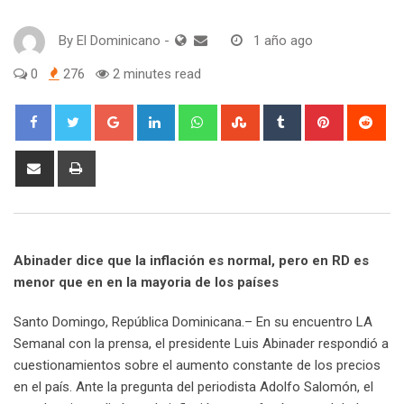
By
El Dominicano
-
1 año ago
0
276
2 minutes read
Google+
LinkedIn
Whatsapp
StumbleUpon
Tumblr
Pinterest
Red
Share
Print
via
Email
Abinader dice que la inflación es normal, pero en RD es
menor que en en la mayoria de los países
Santo Domingo, República Dominicana.– En su encuentro LA
Semanal con la prensa, el presidente Luis Abinader respondió a
cuestionamientos sobre el aumento constante de los precios
en el país. Ante la pregunta del periodista Adolfo Salomón, el