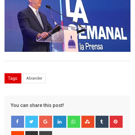
Tags:
Abiander
You can share this post!
Google+
LinkedIn
Whatsapp
StumbleUpon
Tumblr
Pinter
Reddit
Share
Print