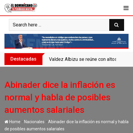
Skip
to
content
Destacadas
Banreservas recibe nuevamente la máxim
Abinader dice la inflación es
normal y habla de posibles
aumentos salariales
-
-
Home
Nacionales
Abinader dice la inflación es normal y habla
de posibles aumentos salariales